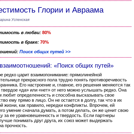
стимость Глории и Авраама
арина Успенская
тимость в любви:
80%
имость в браке:
70%
ношений:
Поиск общих путей >>
 взаимоотношений: «Поиск общих путей»
ре редко царит взаимопонимание: прямолинейной
тельнице прекрасного пола трудно понять противоречивость
бранника. Его настроение и, главное, его решения меняются так
о твердое «да» или «нет» от него можно услышать редко. Она
м любит определенность и способна высказывать свое
во ему прямо в лицо. Он не остается в долгу, так что в их
й жизни, как правило, нередки конфликты. Впрочем, ей
его умение сначала думать, а потом делать, он же ценит свою
у за ее уравновешенность и твердость. Если партнеры
лучше понимать друг друга, их союз может выдержать
на прочность.