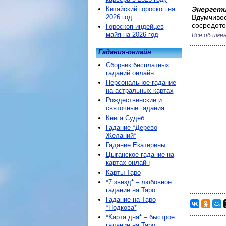
Китайский гороскоп на
Энергети
2026 год
Вдумчивос
сосредото
Гороскоп индейцев
майя на 2026 год
Все об имен
Гадания-онлайн
Сборник бесплатных
гаданий онлайн
Персональное гадание
на астральных картах
Рождественские и
святочные гадания
Книга Судеб
Гадание *Дерево
Желаний*
Гадание Екатерины
Цыганское гадание на
картах онлайн
Карты Таро
*7 звезд* – любовное
гадание на Таро
Гадание на Таро
*Подкова*
*Карта дня* – быстрое
гадание на Таро