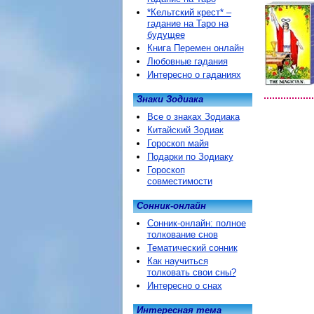
*Кельтский крест* –
гадание на Таро на
будущее
Книга Перемен онлайн
Любовные гадания
Интересно о гаданиях
Знаки Зодиака
Все о знаках Зодиака
Китайский Зодиак
Гороскоп майя
Подарки по Зодиаку
Гороскоп
совместимости
Сонник-онлайн
Сонник-онлайн: полное
толкование снов
Тематический сонник
Как научиться
толковать свои сны?
Интересно о снах
Интересная тема