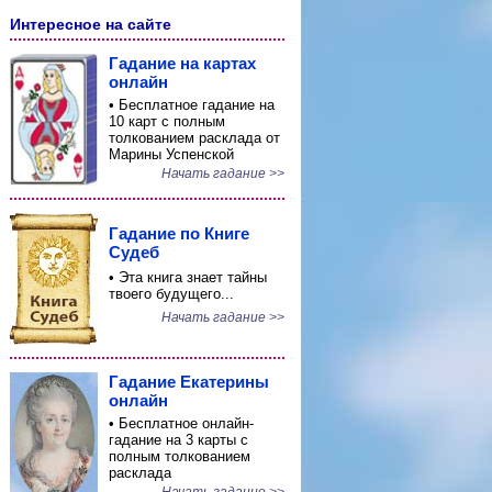
Интересное на сайте
Гадание на картах
онлайн
• Бесплатное гадание на
10 карт с полным
толкованием расклада от
Марины Успенской
Начать гадание >>
Гадание по Книге
Судеб
• Эта книга знает тайны
твоего будущего...
Начать гадание >>
Гадание Екатерины
онлайн
• Бесплатное онлайн-
гадание на 3 карты с
полным толкованием
расклада