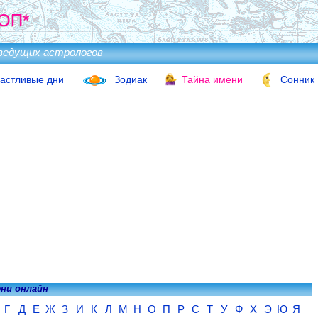
ОП*
ведущих астрологов
астливые дни
Зодиак
Тайна имени
Сонник
ени онлайн
Г
Д
Е
Ж
З
И
К
Л
М
Н
О
П
Р
С
Т
У
Ф
Х
Э
Ю
Я