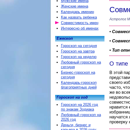
Мужские имена
Женские имена
Совме
Календарь именин
Как назвать ребенка
Астролог М
Совместимость имен
Интересно об именах
•
Совмес
Ежескоп
•
Совмест
Гороскоп на сегодня
•
Тип от
Гороскоп на завтра
Гороскоп на неделю
Любовный гороскоп на
О типе
сегодня
В этой па
Бизнес-гороскоп на
сегодня
представи
своего из
Календарь-гороскоп
часто, чт
благоприятных дней
же во все
недовольст
Гороскоп на год
совместно
Гороскоп на 2026 год
нравится 
по знакам Зодиака
избранниц
Любовный гороскоп на
научатся 
2026 год
проверку 
Деньги, бизнес и
карьера в 2026 году