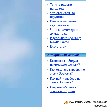
То, что ведьма
нагадала
Что скажется, то
сбудется
Великие открытия,
сделанные во...
Что на самом деле
думает ваш...
Идеального мужчину
можно найти...
Все статьи
Интересный Зодиак
Какие знаки Зодиака
привлекают деньги?
Как сделать карьеру по
знаку Зодиака?
Как найти любовь по
знаку Зодиака?
Секреты общения со
знаками Зодиака
© Дмитрий Зима, Надежда Зима
Перепечат