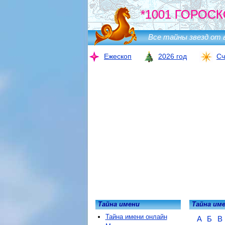
*1001 ГОРОСК
Все тайны звезд от 
Ежескоп
2026 год
Сч
Тайна имени
Тайна им
Тайна имени онлайн
А
Б
В