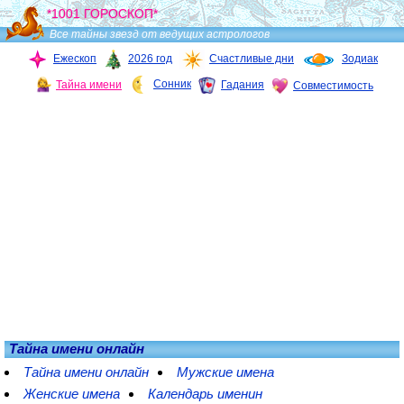
*1001 ГОРОСКОП*
Все тайны звезд от ведущих астрологов
Ежескоп
2026 год
Счастливые дни
Зодиак
Сонник
Тайна имени
Гадания
Совместимость
Тайна имени онлайн
Тайна имени онлайн
Мужские имена
Женские имена
Календарь именин