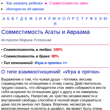
Как назвать ребенка
Совместимость имен
Интересно об именах
А
Б
В
Г
Д
Е
Ж
З
И
К
Л
М
Н
О
П
Р
С
Т
У
Ф
Х
Э
Ю
Я
Совместимость Агаты и Авраама
Астролог Марина Успенская
•
Совместимость в любви:
100%
•
Совместимость в браке:
80%
•
Тип отношений:
Игра в прятки >>
О типе взаимоотношений: «Игра в прятки»
Выражение о том, что чужая душа – потемки, весьма
справедливо по отношению к этому союзу. Действительно,
трудно сказать, что обладатели этих имен собираются вести
себя искренне по отношению друг к другу и не намерены
ничего скрывать. Напротив, их чувство независимости и
внутренней свободы способно в полной мере сохраниться
даже после многих лет брака. Впрочем, несмотря на
многочисленные «скелеты в шкафу», им может быть очень