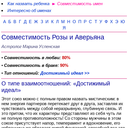
Как назвать ребенка
Совместимость имен
Интересно об именах
А
Б
В
Г
Д
Е
Ж
З
И
К
Л
М
Н
О
П
Р
С
Т
У
Ф
Х
Э
Ю
Я
Совместимость Розы и Аверьяна
Астролог Марина Успенская
•
Совместимость в любви:
80%
•
Совместимость в браке:
90%
•
Тип отношений:
Достижимый идеал >>
О типе взаимоотношений: «Достижимый
идеал»
Этот союз можно с полным правом назвать мистическим: в
нем энергия партнеров перетекает друг в друга, заставляя их
чувствовать между собой неразрывную, глубинную связь. И
это притом, что их характеры представляют из себя чуть ли
не полную противоположность! Со стороны мужчины в этом
союзе присутствует напор, темперамент и вдохновение, его
избранница же обладает живой фантазией, способной все это