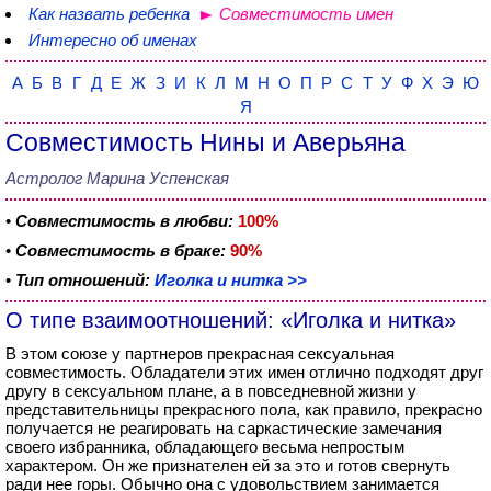
Как назвать ребенка
Совместимость имен
Интересно об именах
А
Б
В
Г
Д
Е
Ж
З
И
К
Л
М
Н
О
П
Р
С
Т
У
Ф
Х
Э
Ю
Я
Совместимость Нины и Аверьяна
Астролог Марина Успенская
•
Совместимость в любви:
100%
•
Совместимость в браке:
90%
•
Тип отношений:
Иголка и нитка >>
О типе взаимоотношений: «Иголка и нитка»
В этом союзе у партнеров прекрасная сексуальная
совместимость. Обладатели этих имен отлично подходят друг
другу в сексуальном плане, а в повседневной жизни у
представительницы прекрасного пола, как правило, прекрасно
получается не реагировать на саркастические замечания
своего избранника, обладающего весьма непростым
характером. Он же признателен ей за это и готов свернуть
ради нее горы. Обычно она с удовольствием занимается