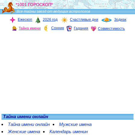
*1001 ГОРОСКОП*
Все тайны звезд от ведущих астрологов
Ежескоп
2026 год
Счастливые дни
Зодиак
Сонник
Тайна имени
Гадания
Совместимость
Тайна имени онлайн
Тайна имени онлайн
Мужские имена
Женские имена
Календарь именин