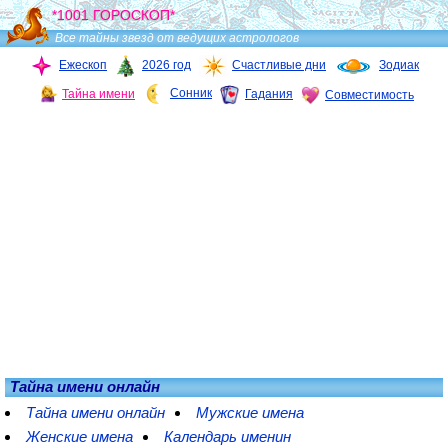
*1001 ГОРОСКОП*
Все тайны звезд от ведущих астрологов
Ежескоп
2026 год
Счастливые дни
Зодиак
Сонник
Тайна имени
Гадания
Совместимость
Тайна имени онлайн
Тайна имени онлайн
Мужские имена
Женские имена
Календарь именин