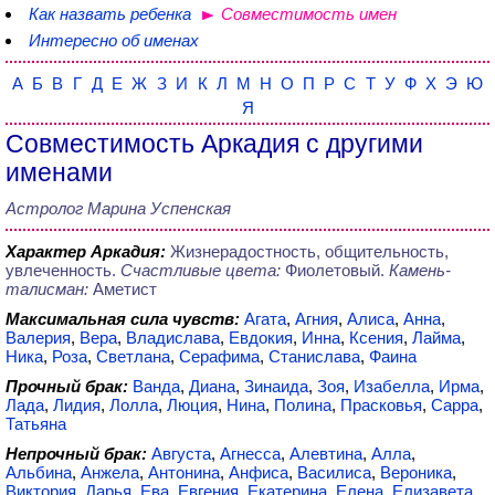
Как назвать ребенка
Совместимость имен
Интересно об именах
А
Б
В
Г
Д
Е
Ж
З
И
К
Л
М
Н
О
П
Р
С
Т
У
Ф
Х
Э
Ю
Я
Совместимость Аркадия с другими
именами
Астролог Марина Успенская
Характер Аркадия:
Жизнерадостность, общительность,
увлеченность.
Счастливые цвета:
Фиолетовый.
Камень-
талисман:
Аметист
Максимальная сила чувств:
Агата
,
Агния
,
Алиса
,
Анна
,
Валерия
,
Вера
,
Владислава
,
Евдокия
,
Инна
,
Ксения
,
Лайма
,
Ника
,
Роза
,
Светлана
,
Серафима
,
Станислава
,
Фаина
Прочный брак:
Ванда
,
Диана
,
Зинаида
,
Зоя
,
Изабелла
,
Ирма
,
Лада
,
Лидия
,
Лолла
,
Люция
,
Нина
,
Полина
,
Прасковья
,
Сарра
,
Татьяна
Непрочный брак:
Августа
,
Агнесса
,
Алевтина
,
Алла
,
Альбина
,
Анжела
,
Антонина
,
Анфиса
,
Василиса
,
Вероника
,
Виктория
,
Дарья
,
Ева
,
Евгения
,
Екатерина
,
Елена
,
Елизавета
,