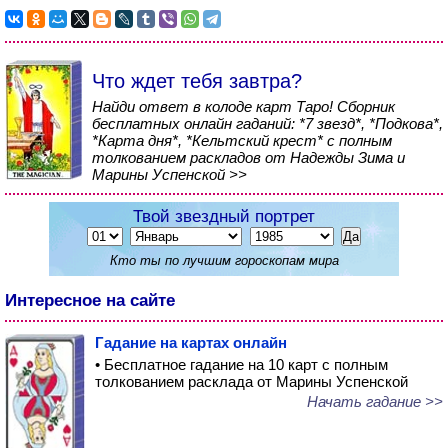
Что ждет тебя завтра?
Найди ответ в колоде карт Таро! Сборник
бесплатных онлайн гаданий: *7 звезд*, *Подкова*,
*Карта дня*, *Кельтский крест* с полным
толкованием раскладов от Надежды Зима и
Марины Успенской >>
Твой звездный портрет
Кто ты по лучшим гороскопам мира
Интересное на сайте
Гадание на картах онлайн
• Бесплатное гадание на 10 карт с полным
толкованием расклада от Марины Успенской
Начать гадание >>