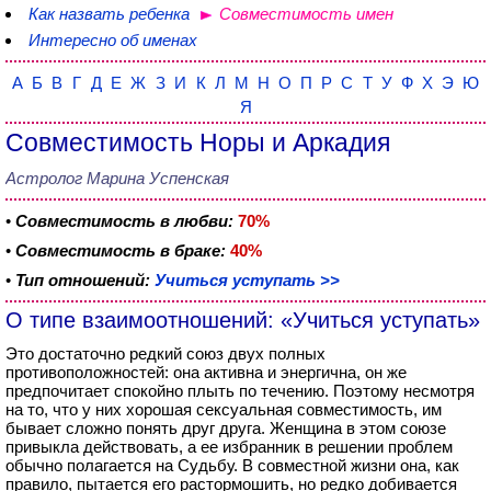
Как назвать ребенка
Совместимость имен
Интересно об именах
А
Б
В
Г
Д
Е
Ж
З
И
К
Л
М
Н
О
П
Р
С
Т
У
Ф
Х
Э
Ю
Я
Совместимость Норы и Аркадия
Астролог Марина Успенская
•
Совместимость в любви:
70%
•
Совместимость в браке:
40%
•
Тип отношений:
Учиться уступать >>
О типе взаимоотношений: «Учиться уступать»
Это достаточно редкий союз двух полных
противоположностей: она активна и энергична, он же
предпочитает спокойно плыть по течению. Поэтому несмотря
на то, что у них хорошая сексуальная совместимость, им
бывает сложно понять друг друга. Женщина в этом союзе
привыкла действовать, а ее избранник в решении проблем
обычно полагается на Судьбу. В совместной жизни она, как
правило, пытается его растормошить, но редко добивается