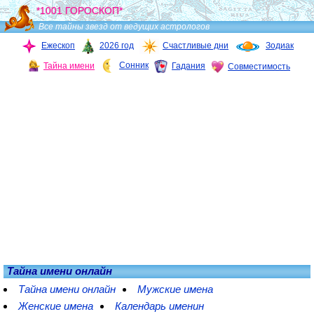
*1001 ГОРОСКОП*
Все тайны звезд от ведущих астрологов
Ежескоп
2026 год
Счастливые дни
Зодиак
Сонник
Тайна имени
Гадания
Совместимость
Тайна имени онлайн
Тайна имени онлайн
Мужские имена
Женские имена
Календарь именин