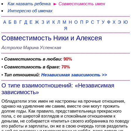
Как назвать ребенка
Совместимость имен
Интересно об именах
А
Б
В
Г
Д
Е
Ж
З
И
К
Л
М
Н
О
П
Р
С
Т
У
Ф
Х
Э
Ю
Я
Совместимость Ники и Алексея
Астролог Марина Успенская
•
Совместимость в любви:
90%
•
Совместимость в браке:
70%
•
Тип отношений:
Независимая зависимость >>
О типе взаимоотношений: «Независимая
зависимость»
Обладатели этих имен не настроены на прочные отношения,
однако на удивление им самим, вместе они могут прожить
долгие годы. Как правило, представительница прекрасного
пола, с ее широтой взглядов и спокойным отношением к
деньгам, не собирается «пилить» своего избранника по поводу
его работы и зарплаты, он же в свою очередь готов разделить
с ней ее интересы и многочисленные хобби, даже довольно