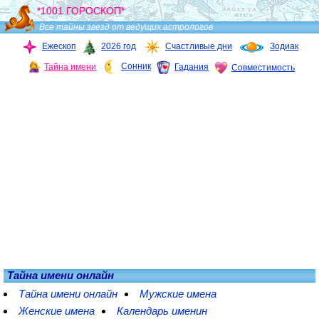
*1001 ГОРОСКОП*
Все тайны звезд от ведущих астрологов
Ежескоп
2026 год
Счастливые дни
Зодиак
Сонник
Тайна имени
Гадания
Совместимость
Тайна имени онлайн
Тайна имени онлайн
Мужские имена
Женские имена
Календарь именин