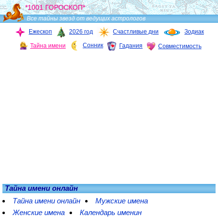
*1001 ГОРОСКОП*
Все тайны звезд от ведущих астрологов
Ежескоп
2026 год
Счастливые дни
Зодиак
Сонник
Тайна имени
Гадания
Совместимость
Тайна имени онлайн
Тайна имени онлайн
Мужские имена
Женские имена
Календарь именин