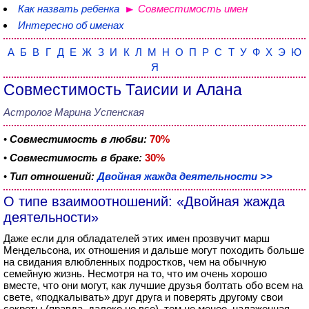
Как назвать ребенка
Совместимость имен
Интересно об именах
А
Б
В
Г
Д
Е
Ж
З
И
К
Л
М
Н
О
П
Р
С
Т
У
Ф
Х
Э
Ю
Я
Совместимость Таисии и Алана
Астролог Марина Успенская
•
Совместимость в любви:
70%
•
Совместимость в браке:
30%
•
Тип отношений:
Двойная жажда деятельности >>
О типе взаимоотношений: «Двойная жажда
деятельности»
Даже если для обладателей этих имен прозвучит марш
Мендельсона, их отношения и дальше могут походить больше
на свидания влюбленных подростков, чем на обычную
семейную жизнь. Несмотря на то, что им очень хорошо
вместе, что они могут, как лучшие друзья болтать обо всем на
свете, «подкалывать» друг друга и поверять другому свои
секреты (правда, далеко не все), тем не менее, налаженная