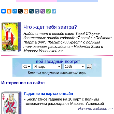
Что ждет тебя завтра?
Найди ответ в колоде карт Таро! Сборник
бесплатных онлайн гаданий: *7 звезд*, *Подкова*,
*Карта дня*, *Кельтский крест* с полным
толкованием раскладов от Надежды Зима и
Марины Успенской >>
Твой звездный портрет
Кто ты по лучшим гороскопам мира
Интересное на сайте
Гадание на картах онлайн
• Бесплатное гадание на 10 карт с полным
толкованием расклада от Марины Успенской
Начать гадание >>