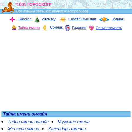
*1001 ГОРОСКОП*
Все тайны звезд от ведущих астрологов
Ежескоп
2026 год
Счастливые дни
Зодиак
Сонник
Тайна имени
Гадания
Совместимость
Тайна имени онлайн
Тайна имени онлайн
Мужские имена
Женские имена
Календарь именин