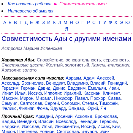
Как назвать ребенка
Совместимость имен
Интересно об именах
А
Б
В
Г
Д
Е
Ж
З
И
К
Л
М
Н
О
П
Р
С
Т
У
Ф
Х
Э
Ю
Я
Совместимость Ады с другими именами
Астролог Марина Успенская
Характер Ады:
Спокойствие, основательность, серьезность.
Счастливые цвета:
Желтый, золотистый.
Камень-талисман:
Хризолит, золото
Максимальная сила чувств:
Авраам
,
Адам
,
Алексей
,
Аскольд
,
Бронислав
,
Венедикт
,
Владимир
,
Власий
,
Геннадий
,
Герасим
,
Герман
,
Давид
,
Денис
,
Евдоким
,
Емельян
,
Иван
,
Игнат
,
Илья
,
Иосиф
,
Ипполит
,
Ираклий
,
Кассиан
,
Климент
,
Максим
,
Мирон
,
Михаил
,
Никифор
,
Павел
,
Прохор
,
Савва
,
Самуил
,
Святослав
,
Сергей
,
Соломон
,
Степан
,
Тимофей
,
Феликс
,
Филипп
,
Фома
,
Эдуард
,
Эльдар
,
Юрий
,
Ян
Прочный брак:
Аркадий
,
Арсений
,
Аскольд
,
Бронислав
,
Вадим
,
Венедикт
,
Власий
,
Всеволод
,
Геннадий
,
Герасим
,
Евдоким
,
Изяслав
,
Илья
,
Иннокентий
,
Иосиф
,
Исаак
,
Ким
,
Мирон
,
Пантелей
,
Родион
,
Святослав
,
Эдуард
,
Эрик