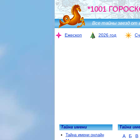
*1001 ГОРОСК
Все тайны звезд от 
Ежескоп
2026 год
Сч
Тайна имени
Тайна им
Тайна имени онлайн
А
Б
В