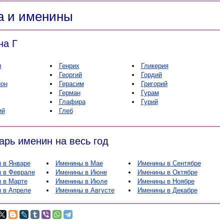
а и именины
на Г
л
Генрих
Гликерия
Георгий
Гордий
ион
Герасим
Григорий
Герман
Гурам
Глафира
Гурий
ий
Глеб
арь именин на весь год
ы
в Январе
Именины
в Мае
Именины
в Сентябре
ы
в Феврале
Именины
в Июне
Именины
в Октябре
ы
в Марте
Именины
в Июле
Именины
в Ноябре
ы
в Апреле
Именины
в Августе
Именины
в Декабре