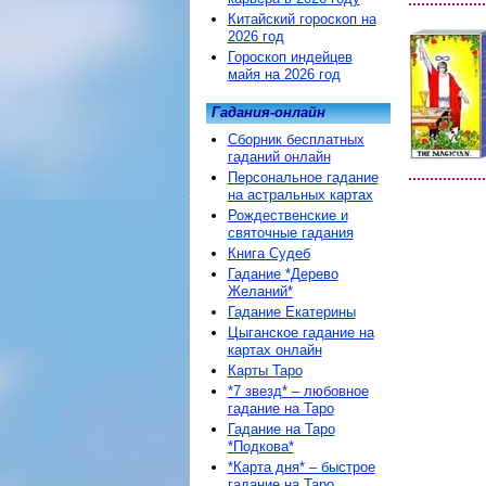
Китайский гороскоп на
2026 год
Гороскоп индейцев
майя на 2026 год
Гадания-онлайн
Сборник бесплатных
гаданий онлайн
Персональное гадание
на астральных картах
Рождественские и
святочные гадания
Книга Судеб
Гадание *Дерево
Желаний*
Гадание Екатерины
Цыганское гадание на
картах онлайн
Карты Таро
*7 звезд* – любовное
гадание на Таро
Гадание на Таро
*Подкова*
*Карта дня* – быстрое
гадание на Таро