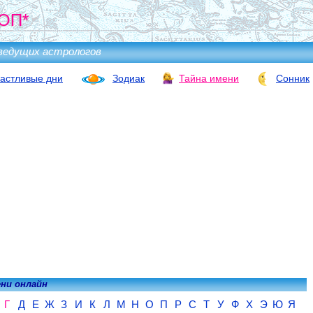
ОП*
ведущих астрологов
астливые дни
Зодиак
Тайна имени
Сонник
ени онлайн
Г
Д
Е
Ж
З
И
К
Л
М
Н
О
П
Р
С
Т
У
Ф
Х
Э
Ю
Я