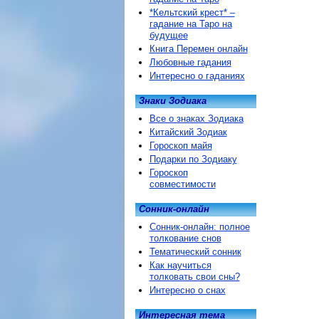
*Кельтский крест* –
гадание на Таро на
будущее
Книга Перемен онлайн
Любовные гадания
Интересно о гаданиях
Знаки Зодиака
Все о знаках Зодиака
Китайский Зодиак
Гороскоп майя
Подарки по Зодиаку
Гороскоп
совместимости
Сонник-онлайн
Сонник-онлайн: полное
толкование снов
Тематический сонник
Как научиться
толковать свои сны?
Интересно о снах
Интересная тема