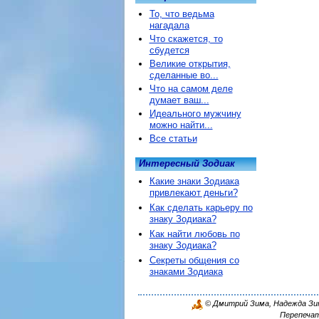
То, что ведьма
нагадала
Что скажется, то
сбудется
Великие открытия,
сделанные во...
Что на самом деле
думает ваш...
Идеального мужчину
можно найти...
Все статьи
Интересный Зодиак
Какие знаки Зодиака
привлекают деньги?
Как сделать карьеру по
знаку Зодиака?
Как найти любовь по
знаку Зодиака?
Секреты общения со
знаками Зодиака
© Дмитрий Зима, Надежда Зима
Перепечат