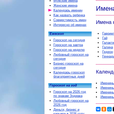
Мужские имена
Женские имена
Имен
Календарь именин
Как назвать ребенка
Совместимость имен
Имена 
Интересно об именах
Гаврии
Ежескоп
Гай
Гороскоп на сегодня
Галакт
Гороскоп на завтра
Галина
Гороскоп на неделю
Гедеон
Любовный гороскоп на
Геннад
сегодня
Бизнес-гороскоп на
сегодня
Календ
Календарь-гороскоп
благоприятных дней
Именин
Гороскоп на год
Именин
Гороскоп на 2026 год
Именин
по знакам Зодиака
Именин
Любовный гороскоп на
2026 год
Деньги, бизнес и
карьера в 2026 году