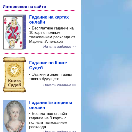
Интересное на сайте
Гадание на картах
онлайн
• Бесплатное гадание на
10 карт с полным
толкованием расклада от
Марины Успенской
Начать гадание >>
Гадание по Книге
Судеб
• Эта книга знает тайны
твоего будущего...
Начать гадание >>
Гадание Екатерины
онлайн
• Бесплатное онлайн-
гадание на 3 карты с
полным толкованием
расклада