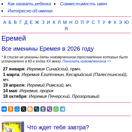
Как назвать ребенка
Совместимость имен
Интересно об именах
А
Б
В
Г
Д
Е
Ж
З
И
К
Л
М
Н
О
П
Р
С
Т
У
Ф
Х
Э
Ю
Я
Еремей
Все именины Еремея в 2026 году
* В списке не указаны даты новомучеников (прославление которых было
установлено в 90-х годах XX века).
Показать новомучеников >>
27 января
:
Иеремия Синайский, прмч.
1 марта
:
Иеремия Египтянин, Кесарийский (Палестинский),
мч.
19 апреля
:
Иеремий Римский, мч.
14 мая
:
Иеремия, пророк
18 октября
:
Иеремия Печерский, Прозорливый
Что ждет тебя завтра?