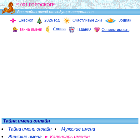
*1001 ГОРОСКОП*
Все тайны звезд от ведущих астрологов
Ежескоп
2026 год
Счастливые дни
Зодиак
Сонник
Тайна имени
Гадания
Совместимость
Тайна имени онлайн
Тайна имени онлайн
Мужские имена
Женские имена
Календарь именин