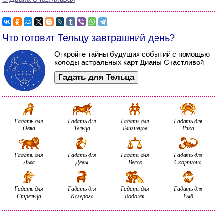
Что готовит Тельцу завтрашний день?
Откройте тайны будущих событий с помощью
колоды астральных карт Дианы Счастливой
Гадать для Тельца
Гадать для
Гадать для
Гадать для
Гадать для
Овна
Тельца
Близнецов
Рака
Гадать для
Гадать для
Гадать для
Гадать для
Льва
Девы
Весов
Скорпиона
Гадать для
Гадать для
Гадать для
Гадать для
Стрельца
Козерога
Водолея
Рыб