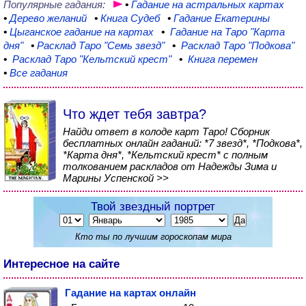
Популярные гадания:
•
Гадание
на астральных картах
•
Дерево
желаний
•
Книга
Судеб
•
Гадание
Екатерины
•
Цыганское
гадание на картах
•
Гадание на Таро
"Карта
дня"
•
Расклад Таро
"Семь звезд"
•
Расклад Таро
"Подкова"
•
Расклад
Таро "Кельтский крест"
•
Книга
перемен
•
Все гадания
Что ждет тебя завтра?
Найди ответ в колоде карт Таро! Сборник
бесплатных онлайн гаданий: *7 звезд*, *Подкова*,
*Карта дня*, *Кельтский крест* с полным
толкованием раскладов от Надежды Зима и
Марины Успенской >>
Твой звездный портрет
Кто ты по лучшим гороскопам мира
Интересное на сайте
Гадание на картах онлайн