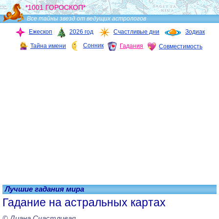
*1001 ГОРОСКОП*
Все тайны звезд от ведущих астрологов
Ежескоп
2026 год
Счастливые дни
Зодиак
Сонник
Тайна имени
Гадания
Совместимость
Лучшие гадания мира
Гадание на астральных картах
© Диана Счастливая