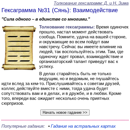
Толкование гексаграмм: Д. и Н. Зима
Гексаграмма №31 (Сянь): Взаимодействие
"Сила одного – в единстве со многими."
Толкование гексаграммы:
Время одиночек
прошло, настал момент действовать
сообща. Помните, удача на вашей стороне,
и окружающие во всем пойдут вам
навстречу. Сейчас вы имеете влияние на
людей, так воспользуйтесь этим. Там, где
одиночку ждет провал, взаимодействие и
организаторский талант приведут вас к
успеху.
В делах старайтесь быть не только
ведущим, но и ведомым, не гнушайтесь
идти вслед за кем-то. Прислушивайтесь к советам друзей,
коллег, действуйте вместе с ними, тогда удача будет
сопутствовать вам и в делах, и в дружбе, и в любви. Кроме
того, впереди вас ожидает несколько очень приятных
сюрпризов.
Популярные гадания:
•
Гадание
на астральных картах