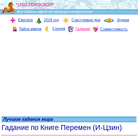
*1001 ГОРОСКОП*
Все тайны звезд от ведущих астрологов
Ежескоп
2026 год
Счастливые дни
Зодиак
Сонник
Тайна имени
Гадания
Совместимость
Лучшие гадания мира
Гадание по Книге Перемен (И-Цзин)