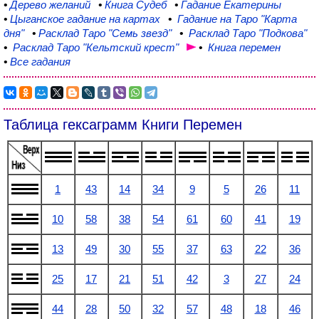
•
Дерево
желаний
•
Книга
Судеб
•
Гадание
Екатерины
•
Цыганское
гадание на картах
•
Гадание на Таро
"Карта
дня"
•
Расклад Таро
"Семь звезд"
•
Расклад Таро
"Подкова"
•
Расклад
Таро "Кельтский крест"
•
Книга
перемен
•
Все гадания
Таблица гексаграмм Книги Перемен
1
43
14
34
9
5
26
11
10
58
38
54
61
60
41
19
13
49
30
55
37
63
22
36
25
17
21
51
42
3
27
24
44
28
50
32
57
48
18
46