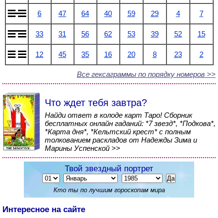
6
47
64
40
59
29
4
7
33
31
56
62
53
39
52
15
12
45
35
16
20
8
23
2
Все гексаграммы по порядку номеров >>
Что ждет тебя завтра?
Найди ответ в колоде карт Таро! Сборник
бесплатных онлайн гаданий: *7 звезд*, *Подкова*,
*Карта дня*, *Кельтский крест* с полным
толкованием раскладов от Надежды Зима и
Марины Успенской >>
Твой звездный портрет
Кто ты по лучшим гороскопам мира
Интересное на сайте