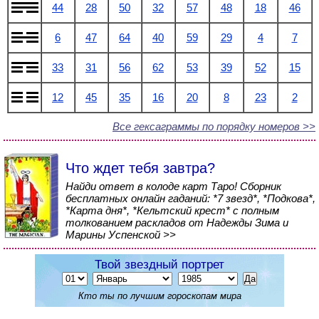
44
28
50
32
57
48
18
46
6
47
64
40
59
29
4
7
33
31
56
62
53
39
52
15
12
45
35
16
20
8
23
2
Все гексаграммы по порядку номеров >>
Что ждет тебя завтра?
Найди ответ в колоде карт Таро! Сборник
бесплатных онлайн гаданий: *7 звезд*, *Подкова*,
*Карта дня*, *Кельтский крест* с полным
толкованием раскладов от Надежды Зима и
Марины Успенской >>
Твой звездный портрет
Кто ты по лучшим гороскопам мира