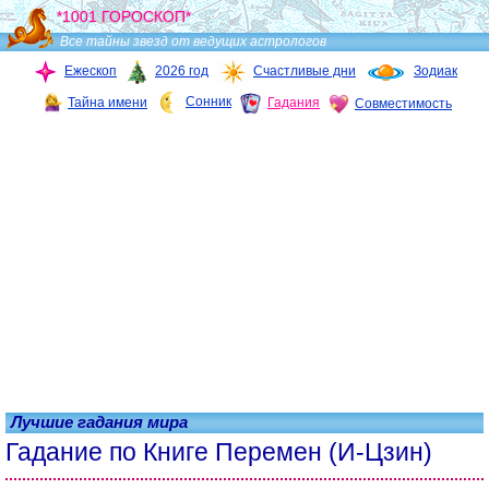
*1001 ГОРОСКОП*
Все тайны звезд от ведущих астрологов
Ежескоп
2026 год
Счастливые дни
Зодиак
Сонник
Тайна имени
Гадания
Совместимость
Лучшие гадания мира
Гадание по Книге Перемен (И-Цзин)