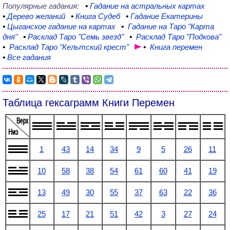
Популярные гадания:
•
Гадание
на астральных картах
•
Дерево
желаний
•
Книга
Судеб
•
Гадание
Екатерины
•
Цыганское
гадание на картах
•
Гадание на Таро
"Карта
дня"
•
Расклад Таро
"Семь звезд"
•
Расклад Таро
"Подкова"
•
Расклад
Таро "Кельтский крест"
•
Книга
перемен
•
Все гадания
Таблица гексаграмм Книги Перемен
1
43
14
34
9
5
26
11
10
58
38
54
61
60
41
19
13
49
30
55
37
63
22
36
25
17
21
51
42
3
27
24