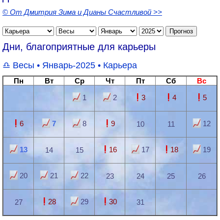
© От Дмитрия Зима и Дианы Счастливой >>
Дни, благоприятные для карьеры
Весы
• Январь-2025 •
Карьера
Пн
Вт
Ср
Чт
Пт
Сб
Вс
1
2
3
4
5
6
7
8
9
12
10
11
13
16
17
18
19
14
15
20
21
22
23
24
25
26
28
29
30
27
31