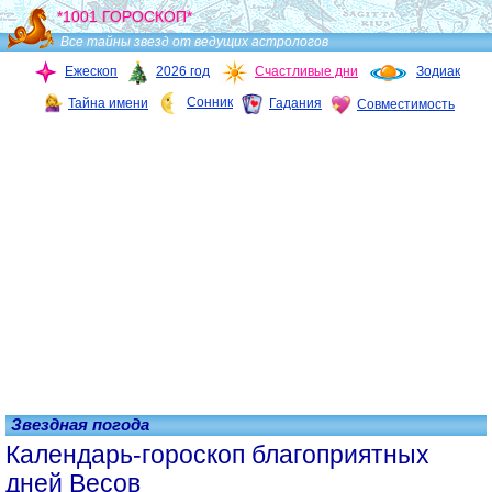
*1001 ГОРОСКОП*
Все тайны звезд от ведущих астрологов
Ежескоп
2026 год
Счастливые дни
Зодиак
Сонник
Тайна имени
Гадания
Совместимость
Звездная погода
Календарь-гороскоп благоприятных
дней Весов