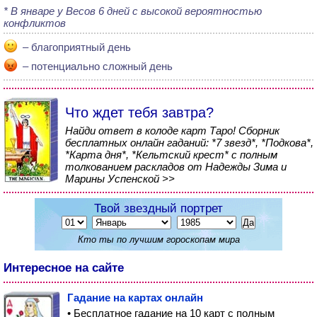
В январе у Весов 6 дней с высокой вероятностью
конфликтов
– благоприятный день
– потенциально сложный день
Что ждет тебя завтра?
Найди ответ в колоде карт Таро! Сборник
бесплатных онлайн гаданий: *7 звезд*, *Подкова*,
*Карта дня*, *Кельтский крест* с полным
толкованием раскладов от Надежды Зима и
Марины Успенской >>
Твой звездный портрет
Кто ты по лучшим гороскопам мира
Интересное на сайте
Гадание на картах онлайн
• Бесплатное гадание на 10 карт с полным