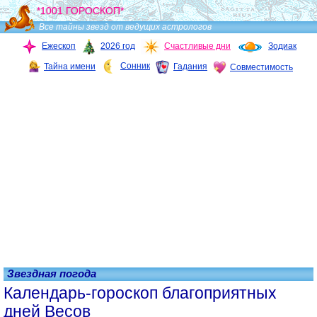
*1001 ГОРОСКОП*
Все тайны звезд от ведущих астрологов
Ежескоп
2026 год
Счастливые дни
Зодиак
Сонник
Тайна имени
Гадания
Совместимость
Звездная погода
Календарь-гороскоп благоприятных
дней Весов