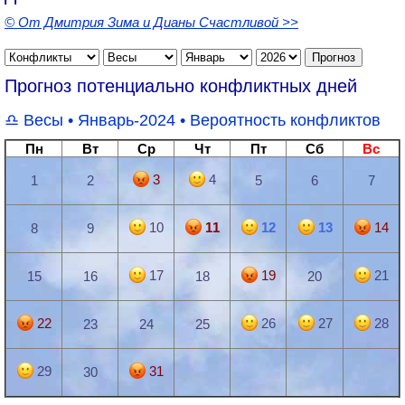
© От Дмитрия Зима и Дианы Счастливой >>
Прогноз потенциально конфликтных дней
Весы
• Январь-2024 •
Вероятность конфликтов
Пн
Вт
Ср
Чт
Пт
Сб
Вс
3
4
1
2
5
6
7
10
11
12
13
14
8
9
17
19
21
15
16
18
20
22
26
27
28
23
24
25
29
31
30