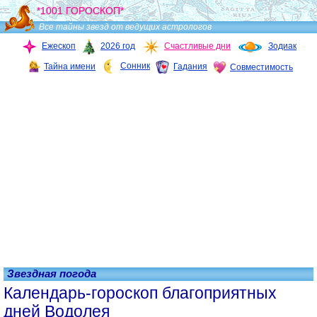
*1001 ГОРОСКОП*
Все тайны звезд от ведущих астрологов
Ежескоп
2026 год
Счастливые дни
Зодиак
Сонник
Тайна имени
Гадания
Совместимость
Звездная погода
Календарь-гороскоп благоприятных
дней Водолея