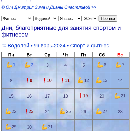
© От Дмитрия Зима и Дианы Счастливой >>
Дни, благоприятные для занятия спортом и
фитнесом
Водолей
• Январь-2024 •
Спорт и фитнес
Пн
Вт
Ср
Чт
Пт
Сб
Вс
1
2
6
7
3
4
5
9
10
11
12
13
8
14
19
21
15
16
17
18
20
22
23
25
27
24
26
28
29
31
30