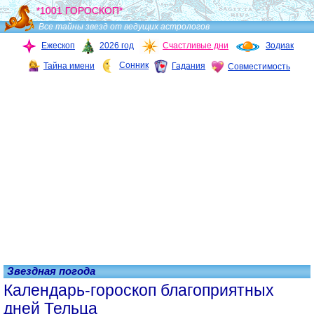
*1001 ГОРОСКОП*
Все тайны звезд от ведущих астрологов
Ежескоп
2026 год
Счастливые дни
Зодиак
Сонник
Тайна имени
Гадания
Совместимость
Звездная погода
Календарь-гороскоп благоприятных
дней Тельца