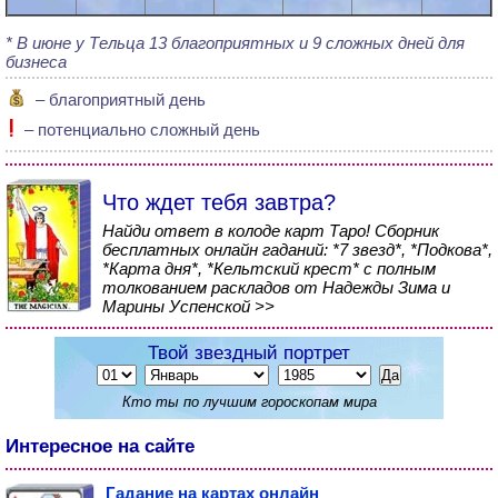
В июне у Тельца 13 благоприятных и 9 сложных дней для
бизнеса
– благоприятный день
– потенциально сложный день
Что ждет тебя завтра?
Найди ответ в колоде карт Таро! Сборник
бесплатных онлайн гаданий: *7 звезд*, *Подкова*,
*Карта дня*, *Кельтский крест* с полным
толкованием раскладов от Надежды Зима и
Марины Успенской >>
Твой звездный портрет
Кто ты по лучшим гороскопам мира
Интересное на сайте
Гадание на картах онлайн