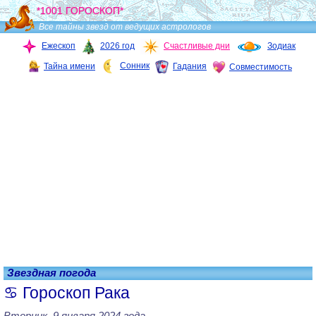
*1001 ГОРОСКОП*
Все тайны звезд от ведущих астрологов
Ежескоп
2026 год
Счастливые дни
Зодиак
Сонник
Тайна имени
Гадания
Совместимость
Звездная погода
Гороскоп Рака
Вторник, 9 января 2024 года