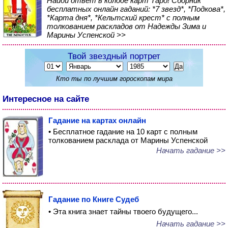
Найди ответ в колоде карт Таро! Сборник
бесплатных онлайн гаданий: *7 звезд*, *Подкова*,
*Карта дня*, *Кельтский крест* с полным
толкованием раскладов от Надежды Зима и
Марины Успенской >>
Твой звездный портрет
Кто ты по лучшим гороскопам мира
Интересное на сайте
Гадание на картах онлайн
• Бесплатное гадание на 10 карт с полным
толкованием расклада от Марины Успенской
Начать гадание >>
Гадание по Книге Судеб
• Эта книга знает тайны твоего будущего...
Начать гадание >>