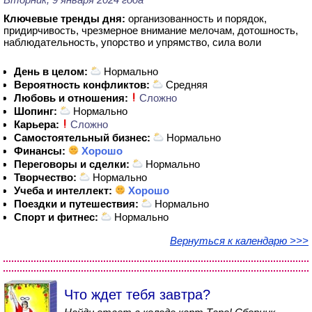
Ключевые тренды дня:
организованность и порядок,
придирчивость, чрезмерное внимание мелочам, дотошность,
наблюдательность, упорство и упрямство, сила воли
День в целом:
Нормально
Вероятность конфликтов:
Средняя
Любовь и отношения:
Сложно
Шопинг:
Нормально
Карьера:
Сложно
Самостоятельный бизнес:
Нормально
Финансы:
Хорошо
Переговоры и сделки:
Нормально
Творчество:
Нормально
Учеба и интеллект:
Хорошо
Поездки и путешествия:
Нормально
Спорт и фитнес:
Нормально
Вернуться к календарю >>>
Что ждет тебя завтра?