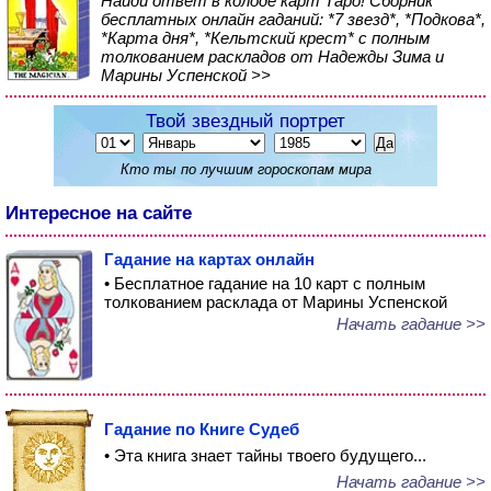
Найди ответ в колоде карт Таро! Сборник
бесплатных онлайн гаданий: *7 звезд*, *Подкова*,
*Карта дня*, *Кельтский крест* с полным
толкованием раскладов от Надежды Зима и
Марины Успенской >>
Твой звездный портрет
Кто ты по лучшим гороскопам мира
Интересное на сайте
Гадание на картах онлайн
• Бесплатное гадание на 10 карт с полным
толкованием расклада от Марины Успенской
Начать гадание >>
Гадание по Книге Судеб
• Эта книга знает тайны твоего будущего...
Начать гадание >>