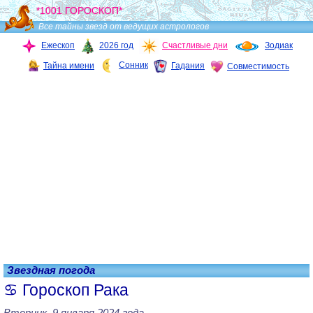
*1001 ГОРОСКОП*
Все тайны звезд от ведущих астрологов
Ежескоп
2026 год
Счастливые дни
Зодиак
Сонник
Тайна имени
Гадания
Совместимость
Звездная погода
Гороскоп Рака
Вторник, 9 января 2024 года