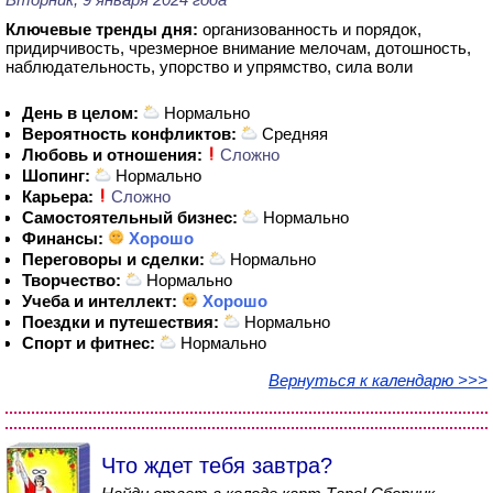
Ключевые тренды дня:
организованность и порядок,
придирчивость, чрезмерное внимание мелочам, дотошность,
наблюдательность, упорство и упрямство, сила воли
День в целом:
Нормально
Вероятность конфликтов:
Средняя
Любовь и отношения:
Сложно
Шопинг:
Нормально
Карьера:
Сложно
Самостоятельный бизнес:
Нормально
Финансы:
Хорошо
Переговоры и сделки:
Нормально
Творчество:
Нормально
Учеба и интеллект:
Хорошо
Поездки и путешествия:
Нормально
Спорт и фитнес:
Нормально
Вернуться к календарю >>>
Что ждет тебя завтра?