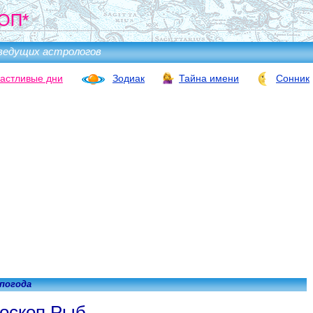
ОП*
ведущих астрологов
астливые дни
Зодиак
Тайна имени
Сонник
 погода
оскоп Рыб