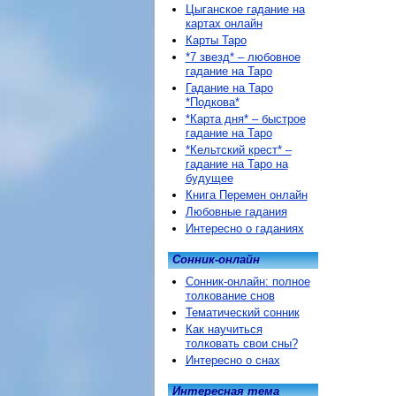
Цыганское гадание на
картах онлайн
Карты Таро
*7 звезд* – любовное
гадание на Таро
Гадание на Таро
*Подкова*
*Карта дня* – быстрое
гадание на Таро
*Кельтский крест* –
гадание на Таро на
будущее
Книга Перемен онлайн
Любовные гадания
Интересно о гаданиях
Сонник-онлайн
Сонник-онлайн: полное
толкование снов
Тематический сонник
Как научиться
толковать свои сны?
Интересно о снах
Интересная тема