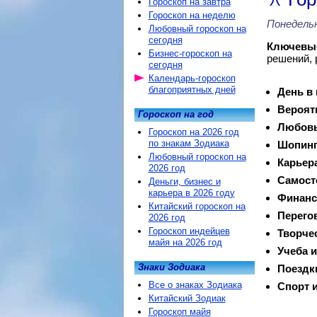
Гороскоп на завтра
Гороскоп на неделю
Понедельн
Любовный гороскоп на
сегодня
Ключевые
Бизнес-гороскоп на
решений, 
сегодня
Календарь-гороскоп
благоприятных дней
День в
Вероят
Гороскоп на год
Любовь
Гороскоп на 2026 год
по знакам Зодиака
Шопинг
Любовный гороскоп на
Карьер
2026 год
Самост
Деньги, бизнес и
карьера в 2026 году
Финанс
Китайский гороскоп на
Перего
2026 год
Гороскоп индейцев
Творче
майя на 2026 год
Учеба и
Знаки Зодиака
Поездк
Все о знаках Зодиака
Спорт и
Китайский Зодиак
Гороскоп майя