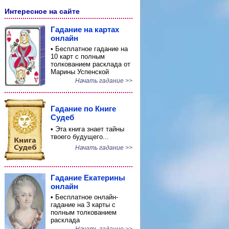
Интересное на сайте
Гадание на картах
онлайн
• Бесплатное гадание на
10 карт с полным
толкованием расклада от
Марины Успенской
Начать гадание >>
Гадание по Книге
Судеб
• Эта книга знает тайны
твоего будущего...
Начать гадание >>
Гадание Екатерины
онлайн
• Бесплатное онлайн-
гадание на 3 карты с
полным толкованием
расклада