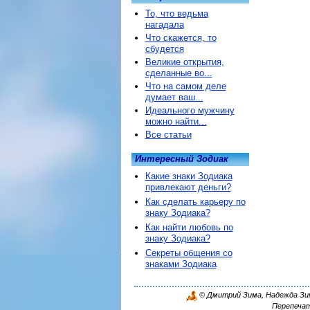
То, что ведьма
нагадала
Что скажется, то
сбудется
Великие открытия,
сделанные во...
Что на самом деле
думает ваш...
Идеального мужчину
можно найти...
Все статьи
Интересный Зодиак
Какие знаки Зодиака
привлекают деньги?
Как сделать карьеру по
знаку Зодиака?
Как найти любовь по
знаку Зодиака?
Секреты общения со
знаками Зодиака
© Дмитрий Зима, Надежда Зима
Перепечат