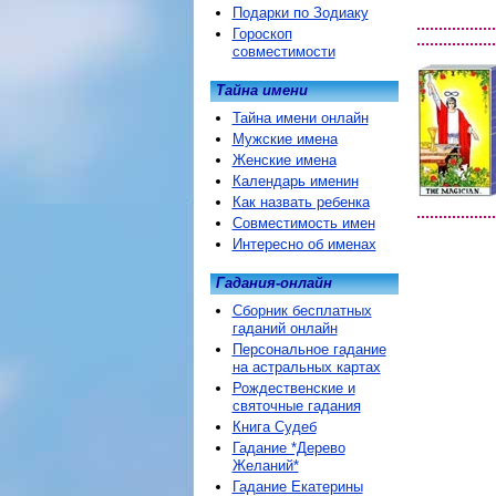
Подарки по Зодиаку
Гороскоп
совместимости
Тайна имени
Тайна имени онлайн
Мужские имена
Женские имена
Календарь именин
Как назвать ребенка
Совместимость имен
Интересно об именах
Гадания-онлайн
Сборник бесплатных
гаданий онлайн
Персональное гадание
на астральных картах
Рождественские и
святочные гадания
Книга Судеб
Гадание *Дерево
Желаний*
Гадание Екатерины