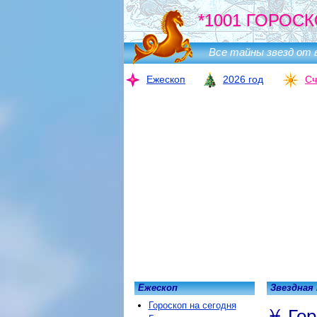
*1001 ГОРОСК
Все тайны звезд от 
Ежескоп
2026 год
Сч
Ежескоп
Звездная
Гороскоп на сегодня
Гор