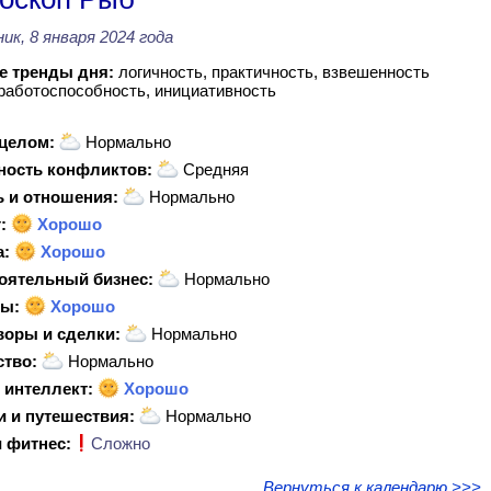
ик, 8 января 2024 года
 тренды дня:
логичность, практичность, взвешенность
работоспособность, инициативность
 целом:
Нормально
ность конфликтов:
Средняя
 и отношения:
Нормально
:
Хорошо
а:
Хорошо
оятельный бизнес:
Нормально
ы:
Хорошо
воры и сделки:
Нормально
ство:
Нормально
 интеллект:
Хорошо
и и путешествия:
Нормально
 фитнес:
Сложно
Вернуться к календарю >>>