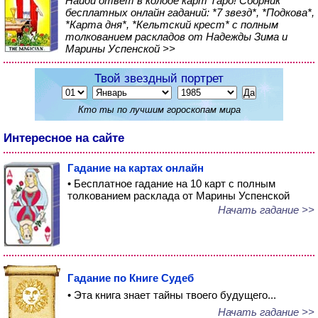
Найди ответ в колоде карт Таро! Сборник
бесплатных онлайн гаданий: *7 звезд*, *Подкова*,
*Карта дня*, *Кельтский крест* с полным
толкованием раскладов от Надежды Зима и
Марины Успенской >>
Твой звездный портрет
Кто ты по лучшим гороскопам мира
Интересное на сайте
Гадание на картах онлайн
• Бесплатное гадание на 10 карт с полным
толкованием расклада от Марины Успенской
Начать гадание >>
Гадание по Книге Судеб
• Эта книга знает тайны твоего будущего...
Начать гадание >>