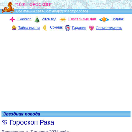
*1001 ГОРОСКОП*
Все тайны звезд от ведущих астрологов
Ежескоп
2026 год
Счастливые дни
Зодиак
Сонник
Тайна имени
Гадания
Совместимость
Звездная погода
Гороскоп Рака
Воскресенье, 7 января 2024 года