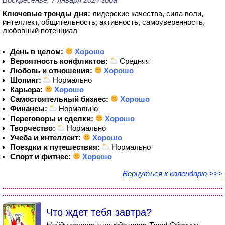
Ключевые тренды дня:
лидерские качества, сила воли,
интеллект, общительность, активность, самоуверенность,
любовный потенциал
День в целом:
Хорошо
Вероятность конфликтов:
Средняя
Любовь и отношения:
Хорошо
Шопинг:
Нормально
Карьера:
Хорошо
Самостоятельный бизнес:
Хорошо
Финансы:
Нормально
Переговоры и сделки:
Хорошо
Творчество:
Нормально
Учеба и интеллект:
Хорошо
Поездки и путешествия:
Нормально
Спорт и фитнес:
Хорошо
Вернуться к календарю >>>
Что ждет тебя завтра?