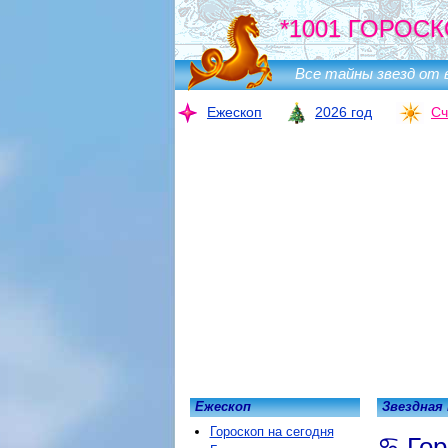
*1001 ГОРОСК
Все тайны звезд от 
Ежескоп
2026 год
Сч
Ежескоп
Звездная
Гороскоп на сегодня
Гор