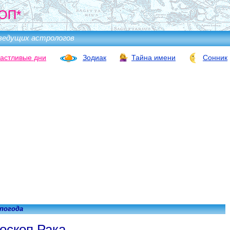
ОП*
ведущих астрологов
астливые дни
Зодиак
Тайна имени
Сонник
 погода
оскоп Рака