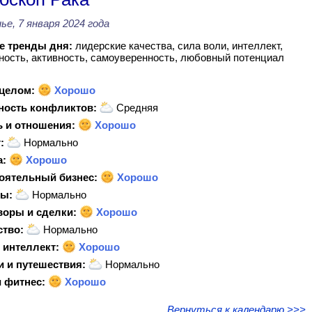
ье, 7 января 2024 года
 тренды дня:
лидерские качества, сила воли, интеллект,
ость, активность, самоуверенность, любовный потенциал
 целом:
Хорошо
ность конфликтов:
Средняя
 и отношения:
Хорошо
:
Нормально
а:
Хорошо
оятельный бизнес:
Хорошо
ы:
Нормально
воры и сделки:
Хорошо
ство:
Нормально
 интеллект:
Хорошо
и и путешествия:
Нормально
 фитнес:
Хорошо
Вернуться к календарю >>>