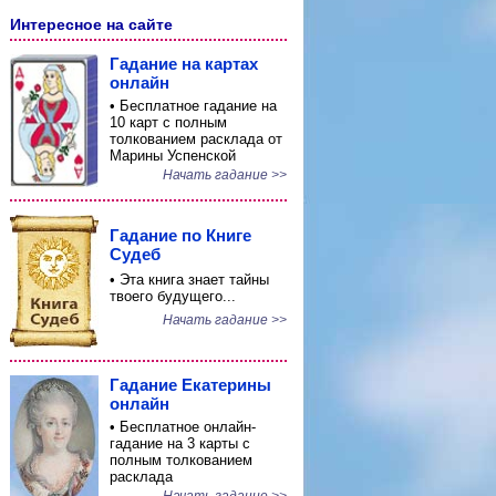
Интересное на сайте
Гадание на картах
онлайн
• Бесплатное гадание на
10 карт с полным
толкованием расклада от
Марины Успенской
Начать гадание >>
Гадание по Книге
Судеб
• Эта книга знает тайны
твоего будущего...
Начать гадание >>
Гадание Екатерины
онлайн
• Бесплатное онлайн-
гадание на 3 карты с
полным толкованием
расклада