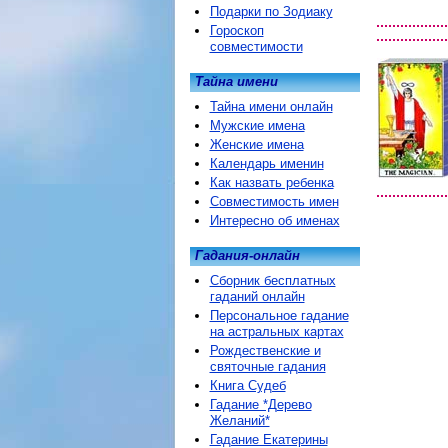
Подарки по Зодиаку
Гороскоп
совместимости
Тайна имени
Тайна имени онлайн
Мужские имена
Женские имена
Календарь именин
Как назвать ребенка
Совместимость имен
Интересно об именах
Гадания-онлайн
Сборник бесплатных
гаданий онлайн
Персональное гадание
на астральных картах
Рождественские и
святочные гадания
Книга Судеб
Гадание *Дерево
Желаний*
Гадание Екатерины