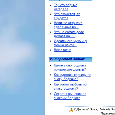
То, что ведьма
нагадала
Что скажется, то
сбудется
Великие открытия,
сделанные во...
Что на самом деле
думает ваш...
Идеального мужчину
можно найти...
Все статьи
Интересный Зодиак
Какие знаки Зодиака
привлекают деньги?
Как сделать карьеру по
знаку Зодиака?
Как найти любовь по
знаку Зодиака?
Секреты общения со
знаками Зодиака
© Дмитрий Зима, Надежда Зима
Перепечат