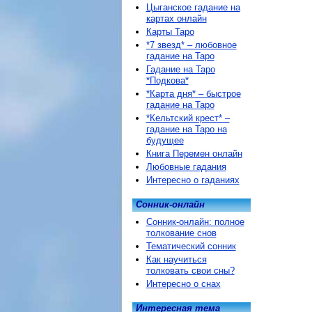
Цыганское гадание на
картах онлайн
Карты Таро
*7 звезд* – любовное
гадание на Таро
Гадание на Таро
*Подкова*
*Карта дня* – быстрое
гадание на Таро
*Кельтский крест* –
гадание на Таро на
будущее
Книга Перемен онлайн
Любовные гадания
Интересно о гаданиях
Сонник-онлайн
Сонник-онлайн: полное
толкование снов
Тематический сонник
Как научиться
толковать свои сны?
Интересно о снах
Интересная тема