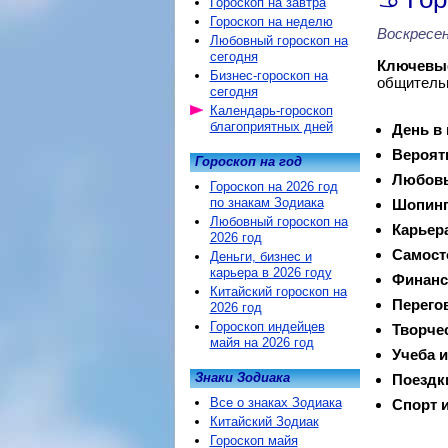
Гороскоп на завтра
Гороскоп на неделю
Воскресен
Любовный гороскоп на
сегодня
Ключевые
Бизнес-гороскоп на
общительн
сегодня
Календарь-гороскоп
благоприятных дней
День в
Вероят
Гороскоп на год
Любовь
Гороскоп на 2026 год
по знакам Зодиака
Шопинг
Любовный гороскоп на
Карьер
2026 год
Самост
Деньги, бизнес и
карьера в 2026 году
Финанс
Китайский гороскоп на
Перего
2026 год
Гороскоп индейцев
Творче
майя на 2026 год
Учеба и
Знаки Зодиака
Поездк
Все о знаках Зодиака
Спорт и
Китайский Зодиак
Гороскоп майя