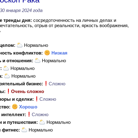
30 января 2024 года
 тренды дня:
сосредоточенность на личных делах и
мечтательность, отрыв от реальности, яркость воображения,
ь
 целом:
Нормально
ность конфликтов:
Низкая
 и отношения:
Нормально
:
Нормально
а:
Нормально
оятельный бизнес:
Сложно
ы:
Очень сложно
воры и сделки:
Сложно
ство:
Хорошо
 интеллект:
Сложно
и и путешествия:
Нормально
 фитнес:
Нормально