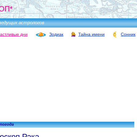
ОП*
ведущих астрологов
астливые дни
Зодиак
Тайна имени
Сонник
 погода
оскоп Рака