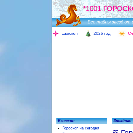
*1001 ГОРОСК
Все тайны звезд от 
Ежескоп
2026 год
Сч
Ежескоп
Звездная
Гороскоп на сегодня
Гор