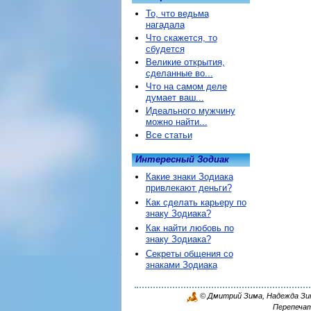
То, что ведьма
нагадала
Что скажется, то
сбудется
Великие открытия,
сделанные во...
Что на самом деле
думает ваш...
Идеального мужчину
можно найти...
Все статьи
Интересный Зодиак
Какие знаки Зодиака
привлекают деньги?
Как сделать карьеру по
знаку Зодиака?
Как найти любовь по
знаку Зодиака?
Секреты общения со
знаками Зодиака
© Дмитрий Зима, Надежда Зима
Перепечат