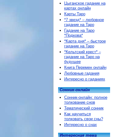
Цыганское гадание на
картах онлайн
Карты Таро
*7 звезд* – любовное
гадание на Таро
Гадание на Таро
*Подкова*
*Карта дня* – быстрое
гадание на Таро
*Кельтский крест* –
гадание на Таро на
будущее
Книга Перемен онлайн
Любовные гадания
Интересно о гаданиях
Сонник-онлайн
Сонник-онлайн: полное
толкование снов
Тематический сонник
Как научиться
толковать свои сны?
Интересно о снах
Интересная тема