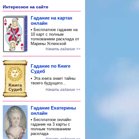
Интересное на сайте
Гадание на картах
онлайн
• Бесплатное гадание на
10 карт с полным
толкованием расклада от
Марины Успенской
Начать гадание >>
Гадание по Книге
Судеб
• Эта книга знает тайны
твоего будущего...
Начать гадание >>
Гадание Екатерины
онлайн
• Бесплатное онлайн-
гадание на 3 карты с
полным толкованием
расклада