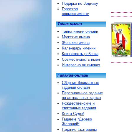
Подарки по Зодиаку
Гороскоп
совместимости
Тайна имени
Тайна имени онлайн
Мужские имена
Женские имена
Календарь именин
Как назвать ребенка
Совместимость имен
Интересно об именах
Гадания-онлайн
Сборник бесплатных
гаданий онлайн
Персональное гадание
на астральных картах
Рождественские и
святочные гадания
Книга Судеб
Гадание *Дерево
Желаний*
Гадание Екатерины