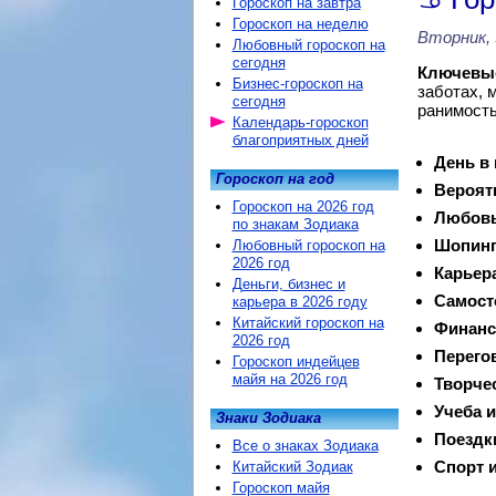
Гороскоп на завтра
Гороскоп на неделю
Вторник, 
Любовный гороскоп на
сегодня
Ключевые
Бизнес-гороскоп на
заботах, 
сегодня
ранимост
Календарь-гороскоп
благоприятных дней
День в
Гороскоп на год
Вероят
Гороскоп на 2026 год
Любовь
по знакам Зодиака
Шопинг
Любовный гороскоп на
2026 год
Карьер
Деньги, бизнес и
Самост
карьера в 2026 году
Китайский гороскоп на
Финанс
2026 год
Перего
Гороскоп индейцев
майя на 2026 год
Творче
Учеба и
Знаки Зодиака
Поездк
Все о знаках Зодиака
Спорт и
Китайский Зодиак
Гороскоп майя