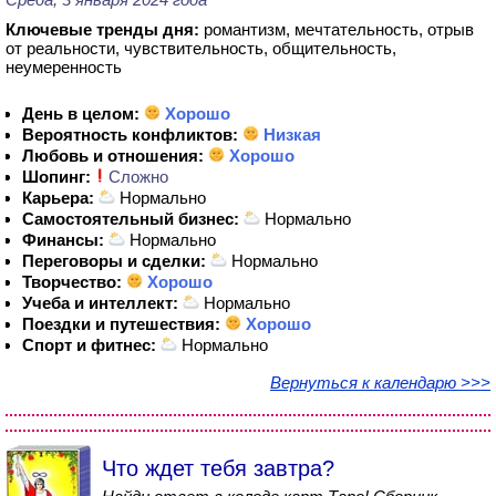
Ключевые тренды дня:
романтизм, мечтательность, отрыв
от реальности, чувствительность, общительность,
неумеренность
День в целом:
Хорошо
Вероятность конфликтов:
Низкая
Любовь и отношения:
Хорошо
Шопинг:
Сложно
Карьера:
Нормально
Самостоятельный бизнес:
Нормально
Финансы:
Нормально
Переговоры и сделки:
Нормально
Творчество:
Хорошо
Учеба и интеллект:
Нормально
Поездки и путешествия:
Хорошо
Спорт и фитнес:
Нормально
Вернуться к календарю >>>
Что ждет тебя завтра?