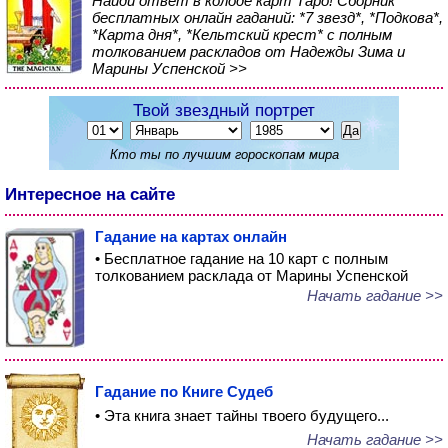
Найди ответ в колоде карт Таро! Сборник
бесплатных онлайн гаданий: *7 звезд*, *Подкова*,
*Карта дня*, *Кельтский крест* с полным
толкованием раскладов от Надежды Зима и
Марины Успенской >>
Твой звездный портрет
Кто ты по лучшим гороскопам мира
Интересное на сайте
Гадание на картах онлайн
• Бесплатное гадание на 10 карт с полным
толкованием расклада от Марины Успенской
Начать гадание >>
Гадание по Книге Судеб
• Эта книга знает тайны твоего будущего...
Начать гадание >>