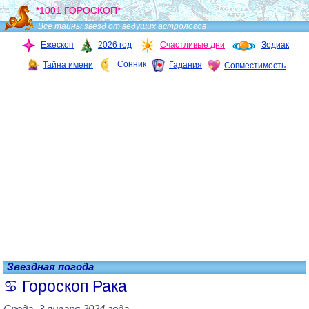
*1001 ГОРОСКОП*
Все тайны звезд от ведущих астрологов
Ежескоп
2026 год
Счастливые дни
Зодиак
Сонник
Тайна имени
Гадания
Совместимость
Звездная погода
Гороскоп Рака
Среда, 3 января 2024 года