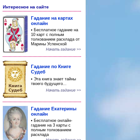
Интересное на сайте
Гадание на картах
онлайн
• Бесплатное гадание на
10 карт с полным
толкованием расклада от
Марины Успенской
Начать гадание >>
Гадание по Книге
Судеб
• Эта книга знает тайны
твоего будущего...
Начать гадание >>
Гадание Екатерины
онлайн
• Бесплатное онлайн-
гадание на 3 карты с
полным толкованием
расклада