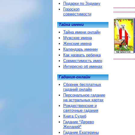
Подарки по Зодиаку
Гороскоп
совместимости
Тайна имени
Тайна имени онлайн
Мужские имена
Женские имена
Календарь именин
Как назвать ребенка
Совместимость имен
Интересно об именах
Гадания-онлайн
Сборник бесплатных
гаданий онлайн
Персональное гадание
на астральных картах
Рождественские и
святочные гадания
Книга Судеб
Гадание *Дерево
Желаний*
Гадание Екатерины