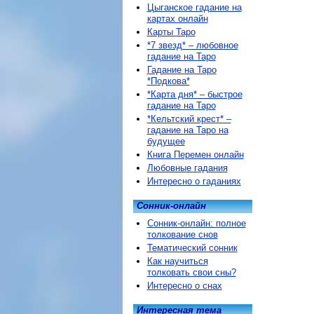
Цыганское гадание на
картах онлайн
Карты Таро
*7 звезд* – любовное
гадание на Таро
Гадание на Таро
*Подкова*
*Карта дня* – быстрое
гадание на Таро
*Кельтский крест* –
гадание на Таро на
будущее
Книга Перемен онлайн
Любовные гадания
Интересно о гаданиях
Сонник-онлайн
Сонник-онлайн: полное
толкование снов
Тематический сонник
Как научиться
толковать свои сны?
Интересно о снах
Интересная тема