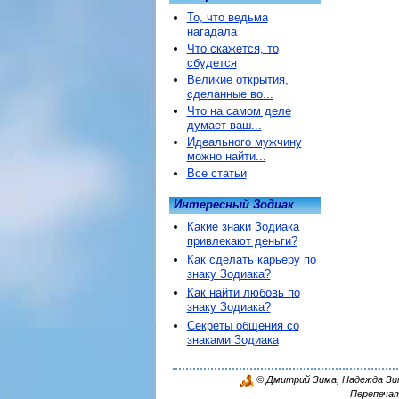
То, что ведьма
нагадала
Что скажется, то
сбудется
Великие открытия,
сделанные во...
Что на самом деле
думает ваш...
Идеального мужчину
можно найти...
Все статьи
Интересный Зодиак
Какие знаки Зодиака
привлекают деньги?
Как сделать карьеру по
знаку Зодиака?
Как найти любовь по
знаку Зодиака?
Секреты общения со
знаками Зодиака
© Дмитрий Зима, Надежда Зима
Перепечат