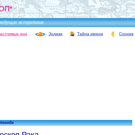
ОП*
ведущих астрологов
астливые дни
Зодиак
Тайна имени
Сонник
 погода
оскоп Рака