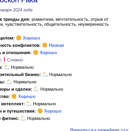
января 2024 года
 тренды дня:
романтизм, мечтательность, отрыв от
и, чувствительность, общительность, неумеренность
 целом:
Хорошо
ность конфликтов:
Низкая
 и отношения:
Хорошо
:
Сложно
а:
Нормально
оятельный бизнес:
Нормально
ы:
Нормально
воры и сделки:
Нормально
ство:
Хорошо
 интеллект:
Нормально
и и путешествия:
Хорошо
 фитнес:
Нормально
Вернуться к календарю >>>