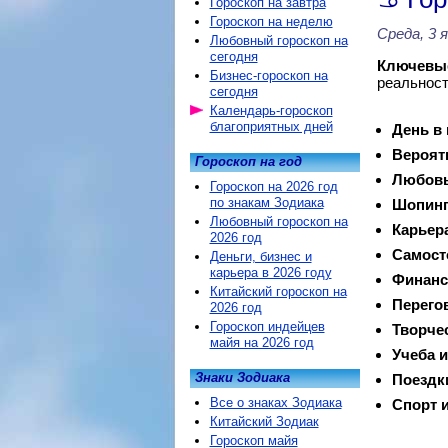
Гороскоп на завтра
Гороскоп на неделю
Среда, 3 
Любовный гороскоп на
сегодня
Ключевые
Бизнес-гороскоп на
реальност
сегодня
Календарь-гороскоп
благоприятных дней
День в
Вероят
Гороскоп на год
Любовь
Гороскоп на 2026 год
по знакам Зодиака
Шопинг
Любовный гороскоп на
Карьер
2026 год
Самост
Деньги, бизнес и
карьера в 2026 году
Финанс
Китайский гороскоп на
Перего
2026 год
Гороскоп индейцев
Творче
майя на 2026 год
Учеба и
Знаки Зодиака
Поездк
Все о знаках Зодиака
Спорт и
Китайский Зодиак
Гороскоп майя