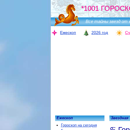
*1001 ГОРОСК
Все тайны звезд от 
Ежескоп
2026 год
Сч
Ежескоп
Звездная
Гороскоп на сегодня
Гор