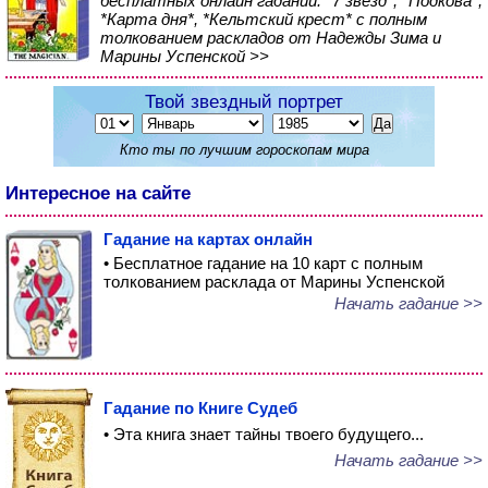
бесплатных онлайн гаданий: *7 звезд*, *Подкова*,
*Карта дня*, *Кельтский крест* с полным
толкованием раскладов от Надежды Зима и
Марины Успенской >>
Твой звездный портрет
Кто ты по лучшим гороскопам мира
Интересное на сайте
Гадание на картах онлайн
• Бесплатное гадание на 10 карт с полным
толкованием расклада от Марины Успенской
Начать гадание >>
Гадание по Книге Судеб
• Эта книга знает тайны твоего будущего...
Начать гадание >>