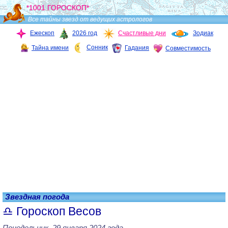
*1001 ГОРОСКОП*
Все тайны звезд от ведущих астрологов
Ежескоп
2026 год
Счастливые дни
Зодиак
Сонник
Тайна имени
Гадания
Совместимость
Звездная погода
Гороскоп Весов
Понедельник, 29 января 2024 года