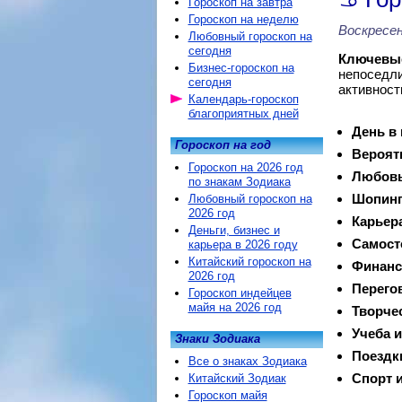
Гороскоп на завтра
Гороскоп на неделю
Воскресен
Любовный гороскоп на
сегодня
Ключевые
Бизнес-гороскоп на
непоседли
сегодня
активност
Календарь-гороскоп
благоприятных дней
День в
Гороскоп на год
Вероят
Гороскоп на 2026 год
Любовь
по знакам Зодиака
Шопинг
Любовный гороскоп на
2026 год
Карьер
Деньги, бизнес и
Самост
карьера в 2026 году
Китайский гороскоп на
Финанс
2026 год
Перего
Гороскоп индейцев
майя на 2026 год
Творче
Учеба и
Знаки Зодиака
Поездк
Все о знаках Зодиака
Спорт и
Китайский Зодиак
Гороскоп майя