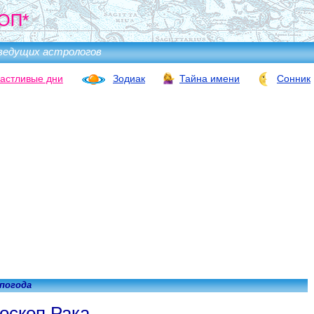
ОП*
ведущих астрологов
астливые дни
Зодиак
Тайна имени
Сонник
 погода
оскоп Рака