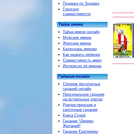
Подарки по Зодиаку
Гороскоп
совместимости
Тайна имени
Тайна имени онлайн
Мужские имена
Женские имена
Календарь именин
Как назвать ребенка
Совместимость имен
Интересно об именах
Гадания-онлайн
Сборник бесплатных
гаданий онлайн
Персональное гадание
на астральных картах
Рождественские и
святочные гадания
Книга Судеб
Гадание *Дерево
Желаний*
Гадание Екатерины