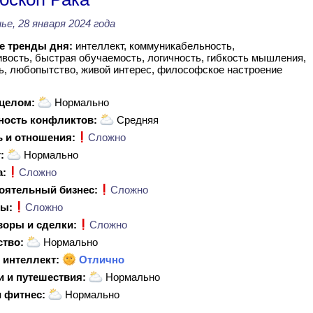
ье, 28 января 2024 года
 тренды дня:
интеллект, коммуникабельность,
вость, быстрая обучаемость, логичность, гибкость мышления,
ь, любопытство, живой интерес, философское настроение
 целом:
Нормально
ность конфликтов:
Средняя
 и отношения:
Сложно
:
Нормально
а:
Сложно
оятельный бизнес:
Сложно
ы:
Сложно
воры и сделки:
Сложно
ство:
Нормально
 интеллект:
Отлично
и и путешествия:
Нормально
 фитнес:
Нормально