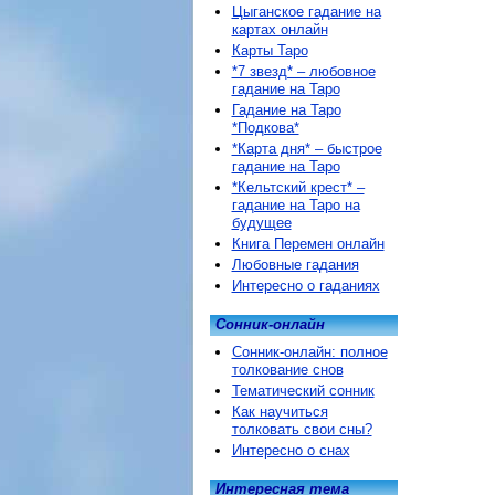
Цыганское гадание на
картах онлайн
Карты Таро
*7 звезд* – любовное
гадание на Таро
Гадание на Таро
*Подкова*
*Карта дня* – быстрое
гадание на Таро
*Кельтский крест* –
гадание на Таро на
будущее
Книга Перемен онлайн
Любовные гадания
Интересно о гаданиях
Сонник-онлайн
Сонник-онлайн: полное
толкование снов
Тематический сонник
Как научиться
толковать свои сны?
Интересно о снах
Интересная тема