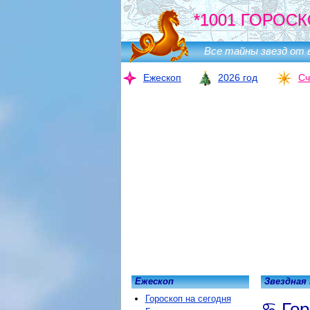
*1001 ГОРОСК
Все тайны звезд от 
Ежескоп
2026 год
Сч
Ежескоп
Звездная
Гороскоп на сегодня
Гор