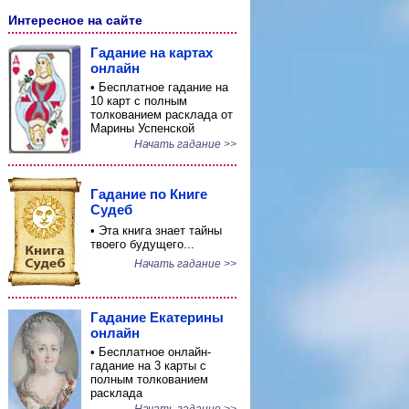
Интересное на сайте
Гадание на картах
онлайн
• Бесплатное гадание на
10 карт с полным
толкованием расклада от
Марины Успенской
Начать гадание >>
Гадание по Книге
Судеб
• Эта книга знает тайны
твоего будущего...
Начать гадание >>
Гадание Екатерины
онлайн
• Бесплатное онлайн-
гадание на 3 карты с
полным толкованием
расклада