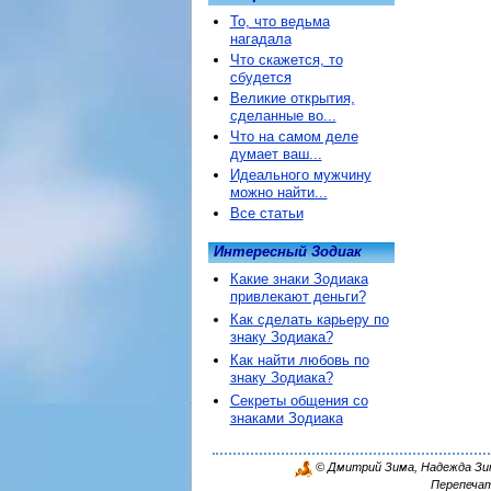
То, что ведьма
нагадала
Что скажется, то
сбудется
Великие открытия,
сделанные во...
Что на самом деле
думает ваш...
Идеального мужчину
можно найти...
Все статьи
Интересный Зодиак
Какие знаки Зодиака
привлекают деньги?
Как сделать карьеру по
знаку Зодиака?
Как найти любовь по
знаку Зодиака?
Секреты общения со
знаками Зодиака
© Дмитрий Зима, Надежда Зима
Перепечат