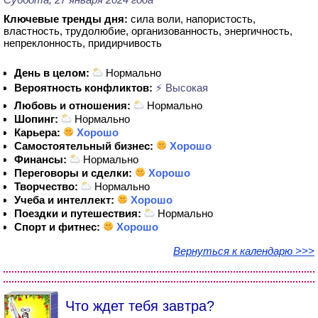
Ключевые тренды дня:
сила воли, напористость,
властность, трудолюбие, организованность, энергичность,
непреклонность, придирчивость
День в целом:
Нормально
Вероятность конфликтов:
⚡ Высокая
Любовь и отношения:
Нормально
Шопинг:
Нормально
Карьера:
Хорошо
Самостоятельный бизнес:
Хорошо
Финансы:
Нормально
Переговоры и сделки:
Хорошо
Творчество:
Нормально
Учеба и интеллект:
Хорошо
Поездки и путешествия:
Нормально
Спорт и фитнес:
Хорошо
Вернуться к календарю >>>
Что ждет тебя завтра?