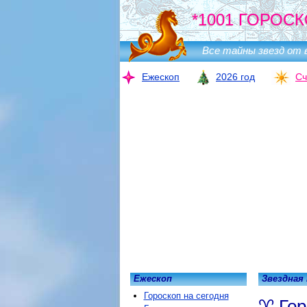
*1001 ГОРОСК
Все тайны звезд от 
Ежескоп
2026 год
Сч
Ежескоп
Звездная
Гороскоп на сегодня
Гор