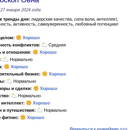
27 января 2024 года
 тренды дня:
лидерские качества, сила воли, интеллект,
ость, активность, самоуверенность, любовный потенциал
 целом:
Хорошо
ность конфликтов:
Средняя
 и отношения:
Хорошо
:
Нормально
а:
Хорошо
оятельный бизнес:
Хорошо
ы:
Нормально
воры и сделки:
Хорошо
ство:
Нормально
 интеллект:
Хорошо
и и путешествия:
Нормально
 фитнес:
Хорошо
Вернуться к календарю >>>