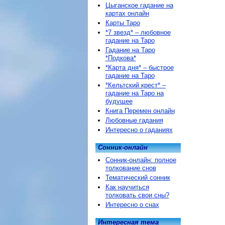
Цыганское гадание на
картах онлайн
Карты Таро
*7 звезд* – любовное
гадание на Таро
Гадание на Таро
*Подкова*
*Карта дня* – быстрое
гадание на Таро
*Кельтский крест* –
гадание на Таро на
будущее
Книга Перемен онлайн
Любовные гадания
Интересно о гаданиях
Сонник-онлайн
Сонник-онлайн: полное
толкование снов
Тематический сонник
Как научиться
толковать свои сны?
Интересно о снах
Интересная тема