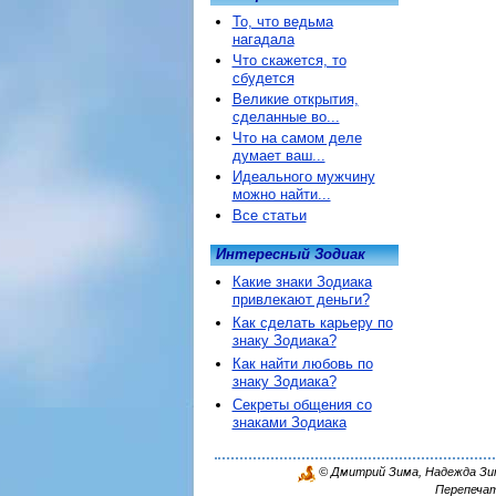
То, что ведьма
нагадала
Что скажется, то
сбудется
Великие открытия,
сделанные во...
Что на самом деле
думает ваш...
Идеального мужчину
можно найти...
Все статьи
Интересный Зодиак
Какие знаки Зодиака
привлекают деньги?
Как сделать карьеру по
знаку Зодиака?
Как найти любовь по
знаку Зодиака?
Секреты общения со
знаками Зодиака
© Дмитрий Зима, Надежда Зима
Перепечат