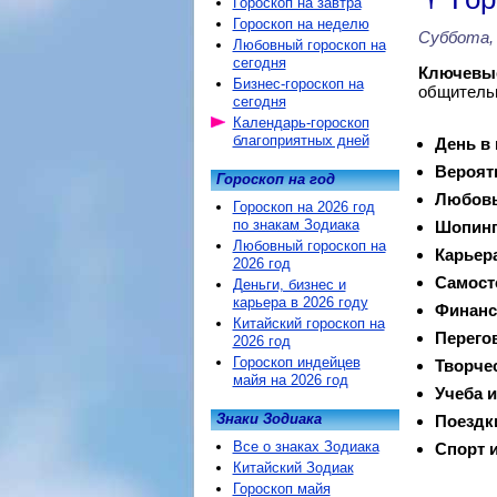
Гороскоп на завтра
Гороскоп на неделю
Суббота, 
Любовный гороскоп на
сегодня
Ключевые
Бизнес-гороскоп на
общительн
сегодня
Календарь-гороскоп
благоприятных дней
День в
Вероят
Гороскоп на год
Любовь
Гороскоп на 2026 год
по знакам Зодиака
Шопинг
Любовный гороскоп на
Карьер
2026 год
Самост
Деньги, бизнес и
карьера в 2026 году
Финанс
Китайский гороскоп на
Перего
2026 год
Гороскоп индейцев
Творче
майя на 2026 год
Учеба и
Знаки Зодиака
Поездк
Все о знаках Зодиака
Спорт и
Китайский Зодиак
Гороскоп майя