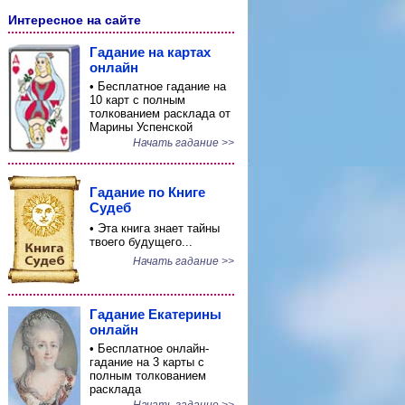
Интересное на сайте
Гадание на картах
онлайн
• Бесплатное гадание на
10 карт с полным
толкованием расклада от
Марины Успенской
Начать гадание >>
Гадание по Книге
Судеб
• Эта книга знает тайны
твоего будущего...
Начать гадание >>
Гадание Екатерины
онлайн
• Бесплатное онлайн-
гадание на 3 карты с
полным толкованием
расклада