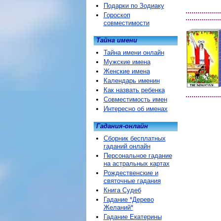
Подарки по Зодиаку
Гороскоп
совместимости
Тайна имени
Тайна имени онлайн
Мужские имена
Женские имена
Календарь именин
Как назвать ребенка
Совместимость имен
Интересно об именах
Гадания-онлайн
Сборник бесплатных
гаданий онлайн
Персональное гадание
на астральных картах
Рождественские и
святочные гадания
Книга Судеб
Гадание *Дерево
Желаний*
Гадание Екатерины