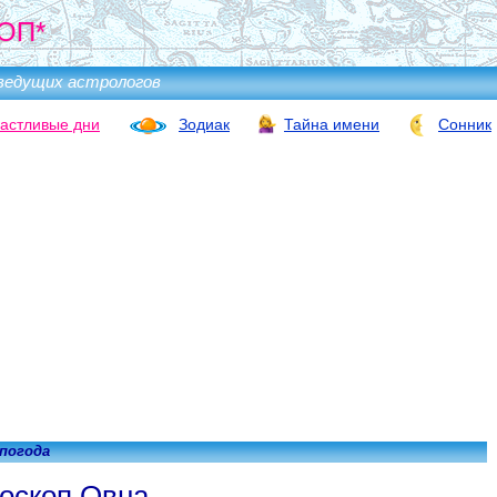
ОП*
ведущих астрологов
астливые дни
Зодиак
Тайна имени
Сонник
 погода
оскоп Овна