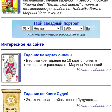
бесплатных онлайн гаданий: *7 звезд*, *Подкова*,
*Карта дня*, *Кельтский крест* с полным
толкованием раскладов от Надежды Зима и
Марины Успенской >>
Твой звездный портрет
Кто ты по лучшим гороскопам мира
Интересное на сайте
Гадание на картах онлайн
• Бесплатное гадание на 10 карт с полным
толкованием расклада от Марины Успенской
Начать гадание >>
Гадание по Книге Судеб
• Эта книга знает тайны твоего будущего...
Начать гадание >>