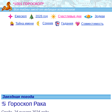
*1001 ГОРОСКОП*
Все тайны звезд от ведущих астрологов
Ежескоп
2026 год
Счастливые дни
Зодиак
Сонник
Тайна имени
Гадания
Совместимость
Звездная погода
Гороскоп Рака
Среда, 24 января 2024 года