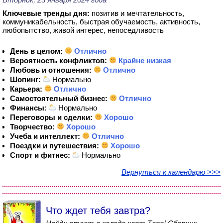
Ключевые тренды дня:
позитив и мечтательность,
коммуникабельность, быстрая обучаемость, активность,
любопытство, живой интерес, непоседливость
День в целом:
Отлично
Вероятность конфликтов:
Крайне низкая
Любовь и отношения:
Отлично
Шопинг:
Нормально
Карьера:
Отлично
Самостоятельный бизнес:
Отлично
Финансы:
Нормально
Переговоры и сделки:
Хорошо
Творчество:
Хорошо
Учеба и интеллект:
Отлично
Поездки и путешествия:
Хорошо
Спорт и фитнес:
Нормально
Вернуться к календарю >>>
Что ждет тебя завтра?