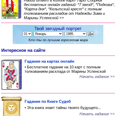
Найди ответ в колоде карт Таро! Сборник
бесплатных онлайн гаданий: *7 звезд*, *Подкова*,
*Карта дня*, *Кельтский крест* с полным
толкованием раскладов от Надежды Зима и
Марины Успенской >>
Твой звездный портрет
Кто ты по лучшим гороскопам мира
Интересное на сайте
Гадание на картах онлайн
• Бесплатное гадание на 10 карт с полным
толкованием расклада от Марины Успенской
Начать гадание >>
Гадание по Книге Судеб
• Эта книга знает тайны твоего будущего...
Начать гадание >>