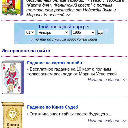
бесплатных онлайн гаданий: *7 звезд*, *Подкова*,
*Карта дня*, *Кельтский крест* с полным
толкованием раскладов от Надежды Зима и
Марины Успенской >>
Твой звездный портрет
Кто ты по лучшим гороскопам мира
Интересное на сайте
Гадание на картах онлайн
• Бесплатное гадание на 10 карт с полным
толкованием расклада от Марины Успенской
Начать гадание >>
Гадание по Книге Судеб
• Эта книга знает тайны твоего будущего...
Начать гадание >>