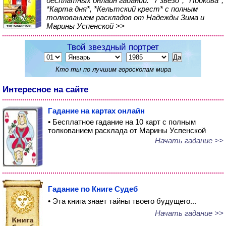
бесплатных онлайн гаданий: *7 звезд*, *Подкова*,
*Карта дня*, *Кельтский крест* с полным
толкованием раскладов от Надежды Зима и
Марины Успенской >>
Твой звездный портрет
Кто ты по лучшим гороскопам мира
Интересное на сайте
Гадание на картах онлайн
• Бесплатное гадание на 10 карт с полным
толкованием расклада от Марины Успенской
Начать гадание >>
Гадание по Книге Судеб
• Эта книга знает тайны твоего будущего...
Начать гадание >>