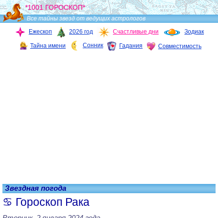
*1001 ГОРОСКОП*
Все тайны звезд от ведущих астрологов
Ежескоп
2026 год
Счастливые дни
Зодиак
Сонник
Тайна имени
Гадания
Совместимость
Звездная погода
Гороскоп Рака
Вторник, 2 января 2024 года