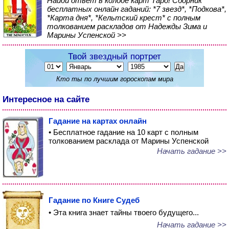
Найди ответ в колоде карт Таро! Сборник
бесплатных онлайн гаданий: *7 звезд*, *Подкова*,
*Карта дня*, *Кельтский крест* с полным
толкованием раскладов от Надежды Зима и
Марины Успенской >>
Твой звездный портрет
Кто ты по лучшим гороскопам мира
Интересное на сайте
Гадание на картах онлайн
• Бесплатное гадание на 10 карт с полным
толкованием расклада от Марины Успенской
Начать гадание >>
Гадание по Книге Судеб
• Эта книга знает тайны твоего будущего...
Начать гадание >>