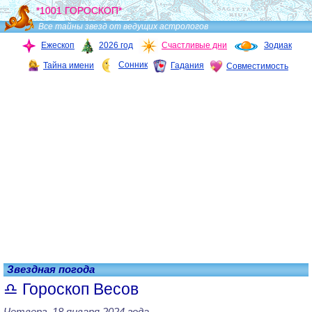
*1001 ГОРОСКОП*
Все тайны звезд от ведущих астрологов
Ежескоп
2026 год
Счастливые дни
Зодиак
Сонник
Тайна имени
Гадания
Совместимость
Звездная погода
Гороскоп Весов
Четверг, 18 января 2024 года