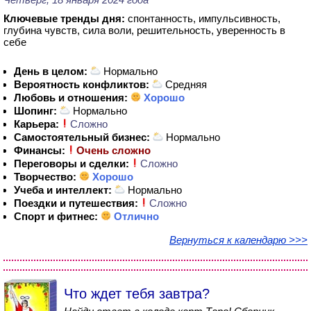
Ключевые тренды дня:
спонтанность, импульсивность,
глубина чувств, сила воли, решительность, уверенность в
себе
День в целом:
Нормально
Вероятность конфликтов:
Средняя
Любовь и отношения:
Хорошо
Шопинг:
Нормально
Карьера:
Сложно
Самостоятельный бизнес:
Нормально
Финансы:
Очень сложно
Переговоры и сделки:
Сложно
Творчество:
Хорошо
Учеба и интеллект:
Нормально
Поездки и путешествия:
Сложно
Спорт и фитнес:
Отлично
Вернуться к календарю >>>
Что ждет тебя завтра?