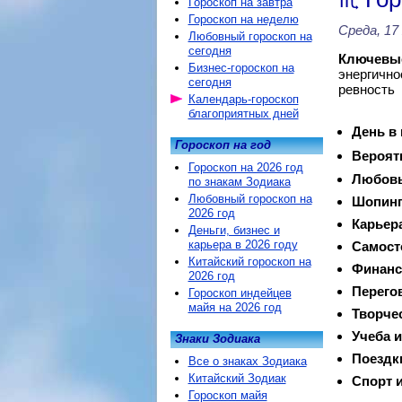
Гороскоп на завтра
Гороскоп на неделю
Среда, 17
Любовный гороскоп на
сегодня
Ключевые
Бизнес-гороскоп на
энергично
сегодня
ревность
Календарь-гороскоп
благоприятных дней
День в
Гороскоп на год
Вероят
Гороскоп на 2026 год
Любовь
по знакам Зодиака
Любовный гороскоп на
Шопинг
2026 год
Карьер
Деньги, бизнес и
карьера в 2026 году
Самост
Китайский гороскоп на
Финанс
2026 год
Перего
Гороскоп индейцев
майя на 2026 год
Творче
Учеба и
Знаки Зодиака
Поездк
Все о знаках Зодиака
Китайский Зодиак
Спорт и
Гороскоп майя