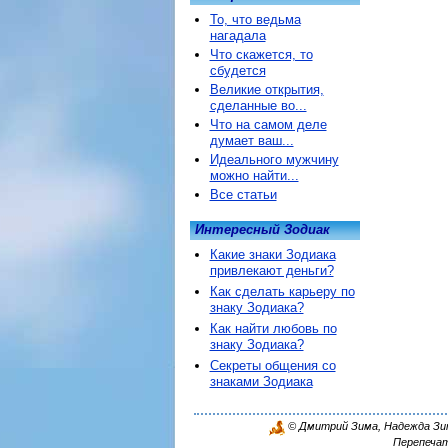
То, что ведьма
нагадала
Что скажется, то
сбудется
Великие открытия,
сделанные во...
Что на самом деле
думает ваш...
Идеального мужчину
можно найти...
Все статьи
Интересный Зодиак
Какие знаки Зодиака
привлекают деньги?
Как сделать карьеру по
знаку Зодиака?
Как найти любовь по
знаку Зодиака?
Секреты общения со
знаками Зодиака
© Дмитрий Зима, Надежда Зима
Перепечат