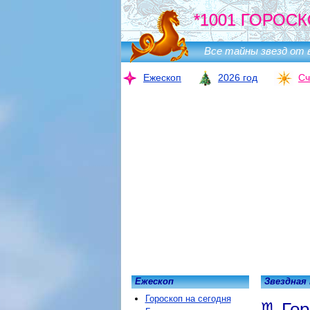
*1001 ГОРОСК
Все тайны звезд от 
Ежескоп
2026 год
Сч
Ежескоп
Звездная
Гороскоп на сегодня
Гор