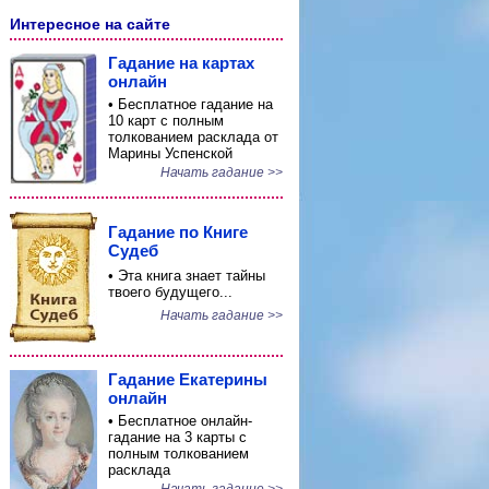
Интересное на сайте
Гадание на картах
онлайн
• Бесплатное гадание на
10 карт с полным
толкованием расклада от
Марины Успенской
Начать гадание >>
Гадание по Книге
Судеб
• Эта книга знает тайны
твоего будущего...
Начать гадание >>
Гадание Екатерины
онлайн
• Бесплатное онлайн-
гадание на 3 карты с
полным толкованием
расклада