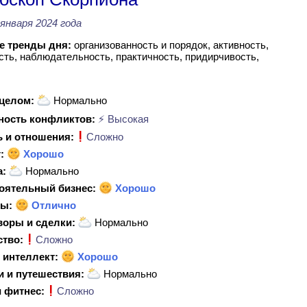
 января 2024 года
 тренды дня:
организованность и порядок, активность,
сть, наблюдательность, практичность, придирчивость,
 целом:
Нормально
ность конфликтов:
⚡ Высокая
 и отношения:
Сложно
:
Хорошо
а:
Нормально
оятельный бизнес:
Хорошо
ы:
Отлично
воры и сделки:
Нормально
ство:
Сложно
 интеллект:
Хорошо
и и путешествия:
Нормально
 фитнес:
Сложно