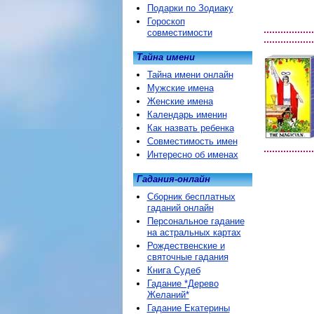
Подарки по Зодиаку
Гороскоп
совместимости
Тайна имени
Тайна имени онлайн
Мужские имена
Женские имена
Календарь именин
Как назвать ребенка
Совместимость имен
Интересно об именах
Гадания-онлайн
Сборник бесплатных
гаданий онлайн
Персональное гадание
на астральных картах
Рождественские и
святочные гадания
Книга Судеб
Гадание *Дерево
Желаний*
Гадание Екатерины