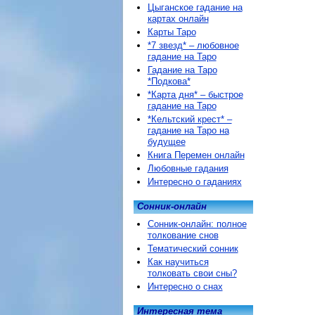
Цыганское гадание на
картах онлайн
Карты Таро
*7 звезд* – любовное
гадание на Таро
Гадание на Таро
*Подкова*
*Карта дня* – быстрое
гадание на Таро
*Кельтский крест* –
гадание на Таро на
будущее
Книга Перемен онлайн
Любовные гадания
Интересно о гаданиях
Сонник-онлайн
Сонник-онлайн: полное
толкование снов
Тематический сонник
Как научиться
толковать свои сны?
Интересно о снах
Интересная тема