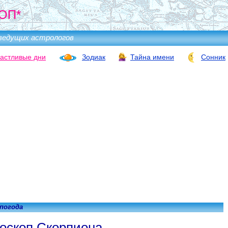
ОП*
ведущих астрологов
астливые дни
Зодиак
Тайна имени
Сонник
 погода
оскоп Скорпиона