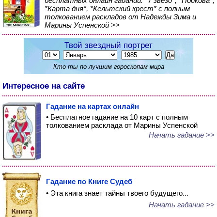
бесплатных онлайн гаданий: *7 звезд*, *Подкова*,
*Карта дня*, *Кельтский крест* с полным
толкованием раскладов от Надежды Зима и
Марины Успенской >>
Твой звездный портрет
Кто ты по лучшим гороскопам мира
Интересное на сайте
Гадание на картах онлайн
• Бесплатное гадание на 10 карт с полным
толкованием расклада от Марины Успенской
Начать гадание >>
Гадание по Книге Судеб
• Эта книга знает тайны твоего будущего...
Начать гадание >>