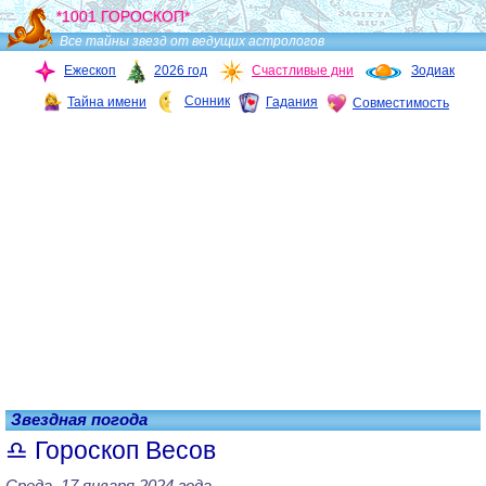
*1001 ГОРОСКОП*
Все тайны звезд от ведущих астрологов
Ежескоп
2026 год
Счастливые дни
Зодиак
Сонник
Тайна имени
Гадания
Совместимость
Звездная погода
Гороскоп Весов
Среда, 17 января 2024 года