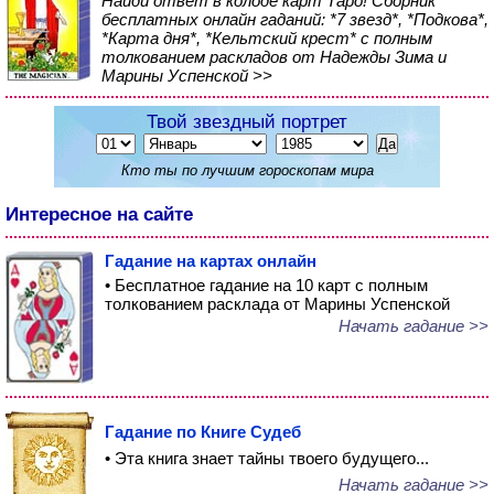
Найди ответ в колоде карт Таро! Сборник
бесплатных онлайн гаданий: *7 звезд*, *Подкова*,
*Карта дня*, *Кельтский крест* с полным
толкованием раскладов от Надежды Зима и
Марины Успенской >>
Твой звездный портрет
Кто ты по лучшим гороскопам мира
Интересное на сайте
Гадание на картах онлайн
• Бесплатное гадание на 10 карт с полным
толкованием расклада от Марины Успенской
Начать гадание >>
Гадание по Книге Судеб
• Эта книга знает тайны твоего будущего...
Начать гадание >>