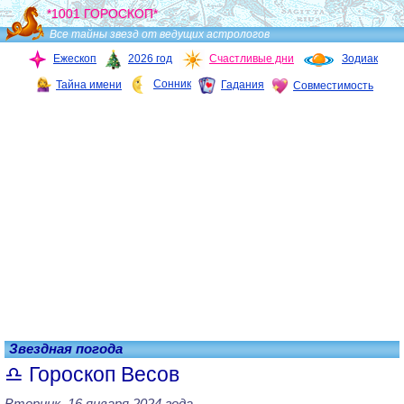
*1001 ГОРОСКОП*
Все тайны звезд от ведущих астрологов
Ежескоп
2026 год
Счастливые дни
Зодиак
Сонник
Тайна имени
Гадания
Совместимость
Звездная погода
Гороскоп Весов
Вторник, 16 января 2024 года