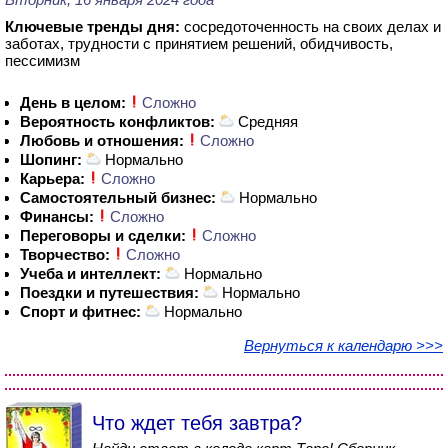
Ключевые тренды дня:
сосредоточенность на своих делах и
заботах, трудности с принятием решений, обидчивость,
пессимизм
День в целом:
Сложно
Вероятность конфликтов:
Средняя
Любовь и отношения:
Сложно
Шопинг:
Нормально
Карьера:
Сложно
Самостоятельный бизнес:
Нормально
Финансы:
Сложно
Переговоры и сделки:
Сложно
Творчество:
Сложно
Учеба и интеллект:
Нормально
Поездки и путешествия:
Нормально
Спорт и фитнес:
Нормально
Вернуться к календарю >>>
Что ждет тебя завтра?