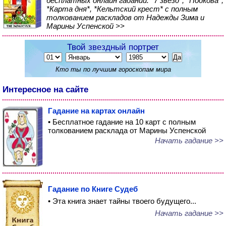
бесплатных онлайн гаданий: *7 звезд*, *Подкова*,
*Карта дня*, *Кельтский крест* с полным
толкованием раскладов от Надежды Зима и
Марины Успенской >>
Твой звездный портрет
Кто ты по лучшим гороскопам мира
Интересное на сайте
Гадание на картах онлайн
• Бесплатное гадание на 10 карт с полным
толкованием расклада от Марины Успенской
Начать гадание >>
Гадание по Книге Судеб
• Эта книга знает тайны твоего будущего...
Начать гадание >>