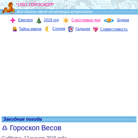
*1001 ГОРОСКОП*
Все тайны звезд от ведущих астрологов
Ежескоп
2026 год
Счастливые дни
Зодиак
Сонник
Тайна имени
Гадания
Совместимость
Звездная погода
Гороскоп Весов
Суббота, 13 января 2024 года