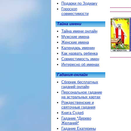
Подарки по Зодиаку
Гороскоп
совместимости
Тайна имени
Тайна имени онлайн
Мужские имена
Женские имена
Календарь именин
Как назвать ребенка
Совместимость имен
Интересно об именах
Гадания-онлайн
Сборник бесплатных
гаданий онлайн
Персональное гадание
на астральных картах
Рождественские и
святочные гадания
Книга Судеб
Гадание *Дерево
Желаний*
Гадание Екатерины