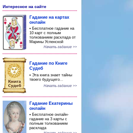
Интересное на сайте
Гадание на картах
онлайн
• Бесплатное гадание на
10 карт с полным
толкованием расклада от
Марины Успенской
Начать гадание >>
Гадание по Книге
Судеб
• Эта книга знает тайны
твоего будущего...
Начать гадание >>
Гадание Екатерины
онлайн
• Бесплатное онлайн-
гадание на 3 карты с
полным толкованием
расклада