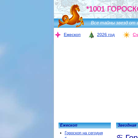
*1001 ГОРОСК
Все тайны звезд от 
Ежескоп
2026 год
Сч
Ежескоп
Звездная
Гороскоп на сегодня
Гор