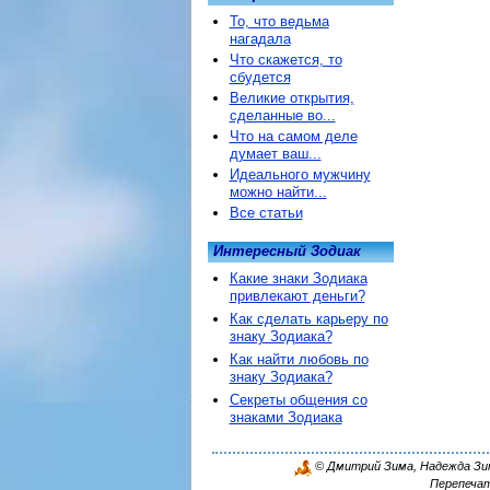
То, что ведьма
нагадала
Что скажется, то
сбудется
Великие открытия,
сделанные во...
Что на самом деле
думает ваш...
Идеального мужчину
можно найти...
Все статьи
Интересный Зодиак
Какие знаки Зодиака
привлекают деньги?
Как сделать карьеру по
знаку Зодиака?
Как найти любовь по
знаку Зодиака?
Секреты общения со
знаками Зодиака
© Дмитрий Зима, Надежда Зима
Перепечат