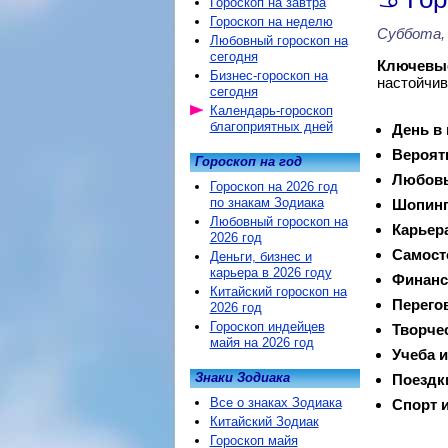
Гороскоп на завтра
Гороскоп на неделю
Суббота, 
Любовный гороскоп на
сегодня
Ключевые
Бизнес-гороскоп на
настойчив
сегодня
Календарь-гороскоп
благоприятных дней
День в
Вероят
Гороскоп на год
Любовь
Гороскоп на 2026 год
по знакам Зодиака
Шопинг
Любовный гороскоп на
Карьер
2026 год
Самост
Деньги, бизнес и
карьера в 2026 году
Финанс
Китайский гороскоп на
Перего
2026 год
Гороскоп индейцев
Творче
майя на 2026 год
Учеба и
Знаки Зодиака
Поездк
Все о знаках Зодиака
Спорт и
Китайский Зодиак
Гороскоп майя