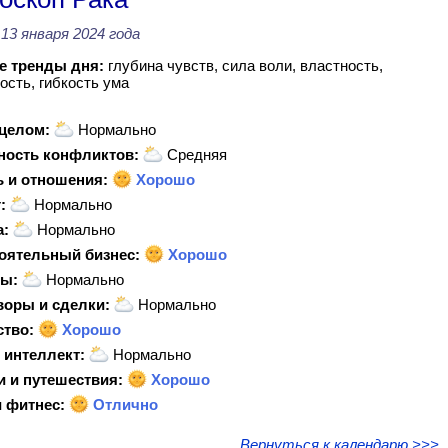
13 января 2024 года
 тренды дня:
глубина чувств, сила воли, властность,
ость, гибкость ума
 целом:
Нормально
ность конфликтов:
Средняя
 и отношения:
Хорошо
:
Нормально
а:
Нормально
оятельный бизнес:
Хорошо
ы:
Нормально
воры и сделки:
Нормально
ство:
Хорошо
 интеллект:
Нормально
и и путешествия:
Хорошо
 фитнес:
Отлично
Вернуться к календарю >>>