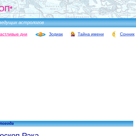
ОП*
ведущих астрологов
астливые дни
Зодиак
Тайна имени
Сонник
 погода
оскоп Рака