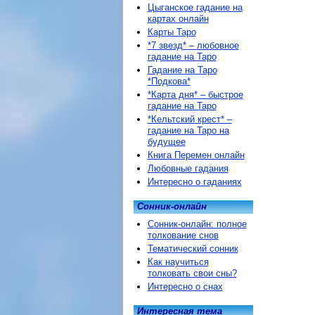
Цыганское гадание на
картах онлайн
Карты Таро
*7 звезд* – любовное
гадание на Таро
Гадание на Таро
*Подкова*
*Карта дня* – быстрое
гадание на Таро
*Кельтский крест* –
гадание на Таро на
будущее
Книга Перемен онлайн
Любовные гадания
Интересно о гаданиях
Сонник-онлайн
Сонник-онлайн: полное
толкование снов
Тематический сонник
Как научиться
толковать свои сны?
Интересно о снах
Интересная тема