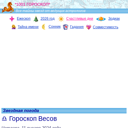
*1001 ГОРОСКОП*
Все тайны звезд от ведущих астрологов
Ежескоп
2026 год
Счастливые дни
Зодиак
Сонник
Тайна имени
Гадания
Совместимость
Звездная погода
Гороскоп Весов
Четверг, 11 января 2024 года