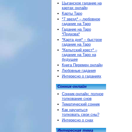
Цыганское гадание на
картах онлайн
Карты Таро
*7 звезд* – любовное
гадание на Таро
Гадание на Таро
*Подкова*
*Карта дня* – быстрое
гадание на Таро
*Кельтский крест* –
гадание на Таро на
будущее
Книга Перемен онлайн
Любовные гадания
Интересно о гаданиях
Сонник-онлайн
Сонник-онлайн: полное
толкование снов
Тематический сонник
Как научиться
толковать свои сны?
Интересно о снах
Интересная тема