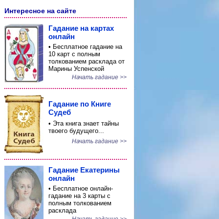
Интересное на сайте
Гадание на картах
онлайн
• Бесплатное гадание на
10 карт с полным
толкованием расклада от
Марины Успенской
Начать гадание >>
Гадание по Книге
Судеб
• Эта книга знает тайны
твоего будущего...
Начать гадание >>
Гадание Екатерины
онлайн
• Бесплатное онлайн-
гадание на 3 карты с
полным толкованием
расклада