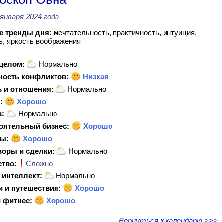
 января 2024 года
 тренды дня:
мечтательность, практичность, интуиция,
ь, яркость воображения
 целом:
Нормально
ность конфликтов:
Низкая
 и отношения:
Нормально
:
Хорошо
а:
Нормально
оятельный бизнес:
Хорошо
ы:
Хорошо
воры и сделки:
Нормально
ство:
Сложно
 интеллект:
Нормально
и и путешествия:
Хорошо
 фитнес:
Хорошо
Вернуться к календарю >>>