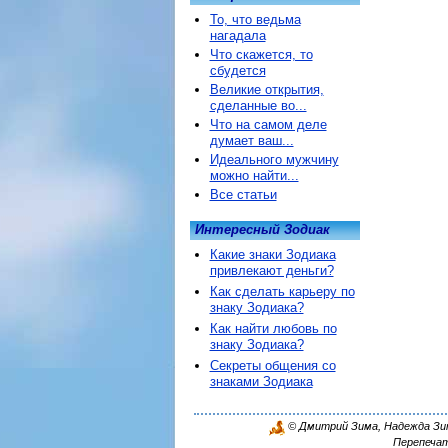
То, что ведьма
нагадала
Что скажется, то
сбудется
Великие открытия,
сделанные во...
Что на самом деле
думает ваш...
Идеального мужчину
можно найти...
Все статьи
Интересный Зодиак
Какие знаки Зодиака
привлекают деньги?
Как сделать карьеру по
знаку Зодиака?
Как найти любовь по
знаку Зодиака?
Секреты общения со
знаками Зодиака
© Дмитрий Зима, Надежда Зима
Перепечат