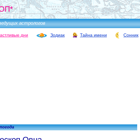
ОП*
ведущих астрологов
астливые дни
Зодиак
Тайна имени
Сонник
 погода
оскоп Овна