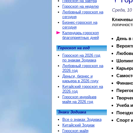
Гороскоп на завтра
Гороскоп на неделю
Среда, 10
Любовный гороскоп на
сегодня
Ключевые
Бизнес-гороскоп на
логичност
сегодня
Календарь-гороскоп
благоприятных дней
День в
Вероят
Гороскоп на год
Любовь
Гороскоп на 2026 год
по знакам Зодиака
Шопинг
Любовный гороскоп на
Карьер
2026 год
Самост
Деньги, бизнес и
карьера в 2026 году
Финанс
Китайский гороскоп на
Перего
2026 год
Гороскоп индейцев
Творче
майя на 2026 год
Учеба и
Знаки Зодиака
Поездк
Все о знаках Зодиака
Спорт и
Китайский Зодиак
Гороскоп майя