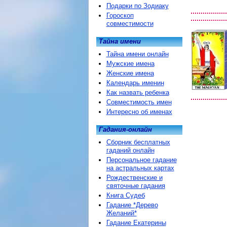
Подарки по Зодиаку
Гороскоп
совместимости
Тайна имени
Тайна имени онлайн
Мужские имена
Женские имена
Календарь именин
Как назвать ребенка
Совместимость имен
Интересно об именах
Гадания-онлайн
Сборник бесплатных
гаданий онлайн
Персональное гадание
на астральных картах
Рождественские и
святочные гадания
Книга Судеб
Гадание *Дерево
Желаний*
Гадание Екатерины