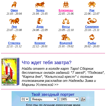
Овен
Телец
Близнецы
Рак
21.03 - 20.04
21.04 - 21.05
22.05 - 21.06
22.06 - 22.07
Лев
Дева
Весы
Скорпион
23.07 - 23.08
24.08 - 22.09
23.09 - 22.10
23.10 - 21.11
Стрелец
Козерог
Водолей
Рыбы
22.11 - 21.12
22.12 - 20.01
21.01 - 19.02
20.02 - 20.03
Что ждет тебя завтра?
Найди ответ в колоде карт Таро! Сборник
бесплатных онлайн гаданий: *7 звезд*, *Подкова*,
*Карта дня*, *Кельтский крест* с полным
толкованием раскладов от Надежды Зима и
Марины Успенской >>
Твой звездный портрет
Кто ты по лучшим гороскопам мира