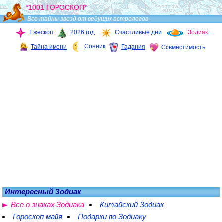
*1001 ГОРОСКОП*
Все тайны звезд от ведущих астрологов
Ежескоп
2026 год
Счастливые дни
Зодиак
Сонник
Тайна имени
Гадания
Совместимость
Интересный Зодиак
Все о знаках Зодиака
Китайский Зодиак
Гороскоп майя
Подарки по Зодиаку