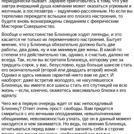
периодически бывает. Заранее приготовьтесь к тому, что уже
завтра вчерашний душа компании может оказаться угрюмым и
желчным, а послезавтра – задумчиво-рассеянным. Но если вы
терпеливо переждете вспышки его плохого настроения, то
будете вновь вознаграждены свиданием с феерическим
Мистером Совершенство.
Вообще о непостоянстве Близнецов ходят легенды, и это
касается не только их переменчивого настроения. Бытует
мнение, что у Близнеца обязательно должно быть две
работы, два дома, ну и как минимум две жены. В какой-то
степени это действительно так, однако, к счастью, далеко не
всегда. Так, если вы встретили Близнеца, которому уже за
тридцать-сорок, у вас, безусловно, куда больше шансов стать
его окончательной (второй или двадцать второй) женой.
Однако и здесь никаких гарантий никто вам не даст. И
наоборот: даже встретив молодого, не нагулявшегося
Близнеца, вы имеете все шансы стать его спутницей на всю
жизнь – если, конечно, окажетесь максимально близки к его
идеалу.
Чего же в первую очередь ждет от вас непоседливый
Близнец? Ответ очень прост: свободы. Вам придется
смириться с его вечными опозданиями, невыполненными
обещаниями, невозможностью узнать, где он в данный момент
находится и чем занимается. Но ведь, по мнению Близнеца,
отчитываться перед вами – значит загонять себя в строгие
рамки, что лишит его жизнь необходимой как воздух