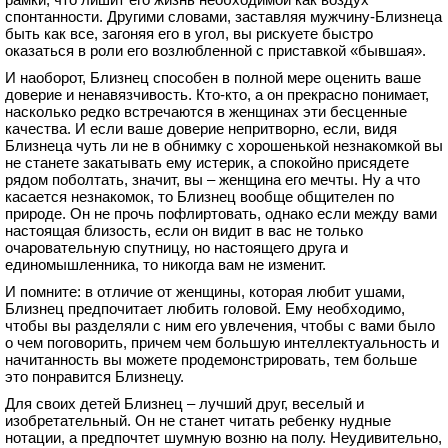
спонтанности. Другими словами, заставляя мужчину-Близнеца
быть как все, загоняя его в угол, вы рискуете быстро
оказаться в роли его возлюбленной с приставкой «бывшая».
И наоборот, Близнец способен в полной мере оценить ваше
доверие и ненавязчивость. Кто-кто, а он прекрасно понимает,
насколько редко встречаются в женщинах эти бесценные
качества. И если ваше доверие непритворно, если, видя
Близнеца чуть ли не в обнимку с хорошенькой незнакомкой вы
не станете закатывать ему истерик, а спокойно присядете
рядом поболтать, значит, вы – женщина его мечты. Ну а что
касается незнакомок, то Близнец вообще общителен по
природе. Он не прочь пофлиртовать, однако если между вами
настоящая близость, если он видит в вас не только
очаровательную спутницу, но настоящего друга и
единомышленника, то никогда вам не изменит.
И помните: в отличие от женщины, которая любит ушами,
Близнец предпочитает любить головой. Ему необходимо,
чтобы вы разделяли с ним его увлечения, чтобы с вами было
о чем поговорить, причем чем большую интеллектуальность и
начитанность вы можете продемонстрировать, тем больше
это понравится Близнецу.
Для своих детей Близнец – лучший друг, веселый и
изобретательный. Он не станет читать ребенку нудные
нотации, а предпочтет шумную возню на полу. Неудивительно,