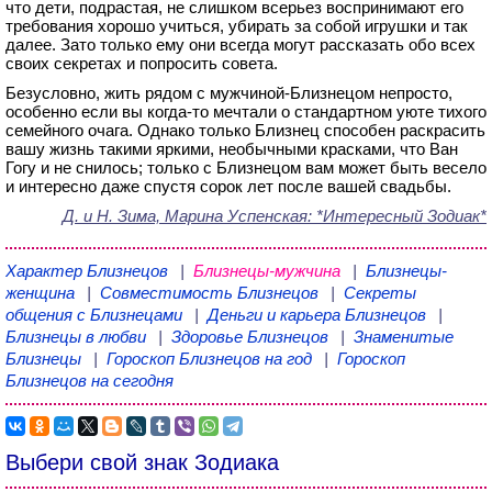
что дети, подрастая, не слишком всерьез воспринимают его
требования хорошо учиться, убирать за собой игрушки и так
далее. Зато только ему они всегда могут рассказать обо всех
своих секретах и попросить совета.
Безусловно, жить рядом с мужчиной-Близнецом непросто,
особенно если вы когда-то мечтали о стандартном уюте тихого
семейного очага. Однако только Близнец способен раскрасить
вашу жизнь такими яркими, необычными красками, что Ван
Гогу и не снилось; только с Близнецом вам может быть весело
и интересно даже спустя сорок лет после вашей свадьбы.
Д. и Н. Зима, Марина Успенская
: *Интересный Зодиак*
Характер Близнецов
|
Близнецы-мужчина
|
Близнецы-
женщина
|
Совместимость Близнецов
|
Секреты
общения с Близнецами
|
Деньги и карьера Близнецов
|
Близнецы в любви
|
Здоровье Близнецов
|
Знаменитые
Близнецы
|
Гороскоп Близнецов на год
|
Гороскоп
Близнецов на сегодня
Выбери свой знак Зодиака