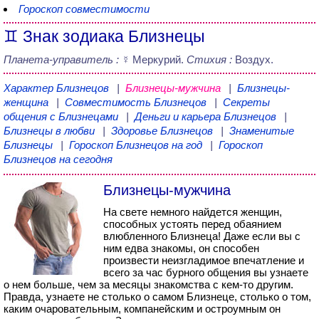
Гороскоп совместимости
♊ Знак зодиака Близнецы
Планета-управитель :
☿ Меркурий.
Стихия :
Воздух.
Характер Близнецов
|
Близнецы-мужчина
|
Близнецы-
женщина
|
Совместимость Близнецов
|
Секреты
общения с Близнецами
|
Деньги и карьера Близнецов
|
Близнецы в любви
|
Здоровье Близнецов
|
Знаменитые
Близнецы
|
Гороскоп Близнецов на год
|
Гороскоп
Близнецов на сегодня
Близнецы-мужчина
На свете немного найдется женщин,
способных устоять перед обаянием
влюбленного Близнеца! Даже если вы с
ним едва знакомы, он способен
произвести неизгладимое впечатление и
всего за час бурного общения вы узнаете
о нем больше, чем за месяцы знакомства с кем-то другим.
Правда, узнаете не столько о самом Близнеце, столько о том,
каким очаровательным, компанейским и остроумным он