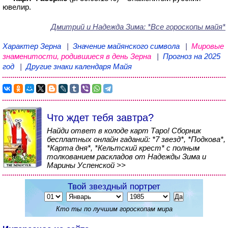
ювелир.
Дмитрий и Надежда Зима
: *Все гороскопы майя*
Характер Зерна
|
Значение майянского символа
|
Мировые
знаменитости, родившиеся в день Зерна
|
Прогноз на 2025
год
|
Другие знаки календаря Майя
Что ждет тебя завтра?
Найди ответ в колоде карт Таро! Сборник
бесплатных онлайн гаданий: *7 звезд*, *Подкова*,
*Карта дня*, *Кельтский крест* с полным
толкованием раскладов от Надежды Зима и
Марины Успенской >>
Твой звездный портрет
Кто ты по лучшим гороскопам мира