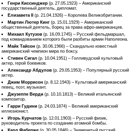
Генри Киссинджер
(р. 27.05.1923) – Американский
государственный деятель, дипломат.
Елизавета II
(р. 21.04.1926) – Королева Великобритании.
Мартин Лютер Кинг
(р. 15.01.1929) – Американский
общественный деятель, борец за права афро-американцев.
Михаил Кутузов
(р. 16.09.1745) – Русский фельдмаршал,
под командованием которого были разбиты армии Наполеона.
Майк Тайсон
(р. 30.06.1966) – Скандально известный
американский чемпион мира по боксу.
Стивен Сигал
(р. 10.04.1951) – Голливудский культовый
актер, герой боевиков.
Александр Абдулов
(р. 29.05.1953) – Популярный русский
актер.
Джим Моррисон
(р. 8.12.1943) – Культовый американский
певец, поэт, музыкант.
Джузеппе Верди
(р. 10.10.1813) – Великий итальянский
композитор.
Гарри Гудини
(р. 24.03.1874) – Великий американский
иллюзионист.
Игорь Курчатов
(р. 12.01.1903) – Русский физик,
руководитель проекта по созданию атомной бомбы.
Карл Фаберже
(р. 30.05.1846) – Знаменитый русский