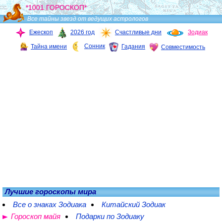
*1001 ГОРОСКОП*
Все тайны звезд от ведущих астрологов
Ежескоп
2026 год
Счастливые дни
Зодиак
Сонник
Тайна имени
Гадания
Совместимость
Лучшие гороскопы мира
Все о знаках Зодиака
Китайский Зодиак
Гороскоп майя
Подарки по Зодиаку