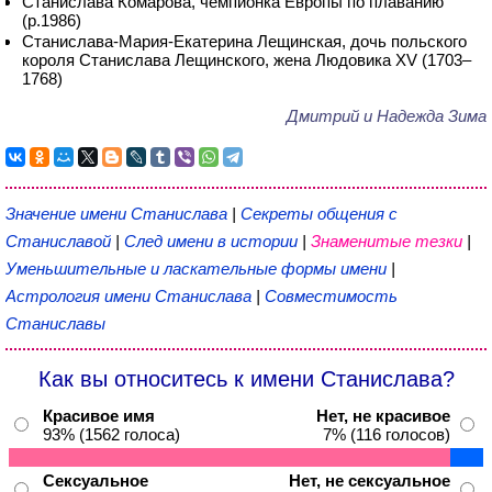
Станислава Комарова, чемпионка Европы по плаванию
(р.1986)
Станислава-Мария-Екатерина Лещинская, дочь польского
короля Станислава Лещинского, жена Людовика XV (1703–
1768)
Дмитрий и Надежда Зима
Значение имени Станислава
|
Секреты общения с
Станиславой
|
След имени в истории
|
Знаменитые тезки
|
Уменьшительные и ласкательные формы имени
|
Астрология имени Станислава
|
Совместимость
Станиславы
Как вы относитесь к имени Станислава?
Красивое имя
Нет, не красивое
93% (1562 голоса)
7% (116 голосов)
Сексуальное
Нет, не сексуальное