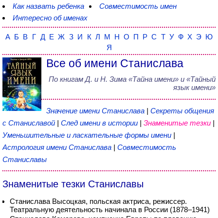
Как назвать ребенка
Совместимость имен
Интересно об именах
А
Б
В
Г
Д
Е
Ж
З
И
К
Л
М
Н
О
П
Р
С
Т
У
Ф
Х
Э
Ю
Я
Все об имени Станислава
По книгам
Д. и Н. Зима
«
Тайна имени
» и «Тайный
язык имени»
Значение имени Станислава
|
Секреты общения
с Станиславой
|
След имени в истории
|
Знаменитые тезки
|
Уменьшительные и ласкательные формы имени
|
Астрология имени Станислава
|
Совместимость
Станиславы
Знаменитые тезки Станиславы
Станислава Высоцкая, польская актриса, режиссер.
Театральную деятельность начинала в России (1878–1941)