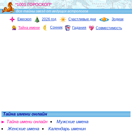
*1001 ГОРОСКОП*
Все тайны звезд от ведущих астрологов
Ежескоп
2026 год
Счастливые дни
Зодиак
Сонник
Тайна имени
Гадания
Совместимость
Тайна имени онлайн
Тайна имени онлайн
Мужские имена
Женские имена
Календарь именин