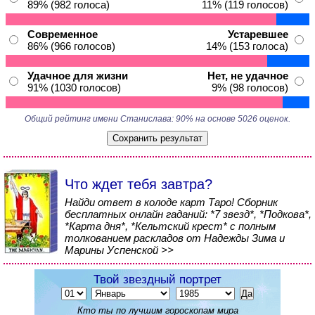
89% (982 голоса)
11% (119 голосов)
Современное
Устаревшее
86% (966 голосов)
14% (153 голоса)
Удачное для жизни
Нет, не удачное
91% (1030 голосов)
9% (98 голосов)
Общий рейтинг имени Станислава: 90% на основе 5026 оценок.
Что ждет тебя завтра?
Найди ответ в колоде карт Таро! Сборник
бесплатных онлайн гаданий: *7 звезд*, *Подкова*,
*Карта дня*, *Кельтский крест* с полным
толкованием раскладов от Надежды Зима и
Марины Успенской >>
Твой звездный портрет
Кто ты по лучшим гороскопам мира