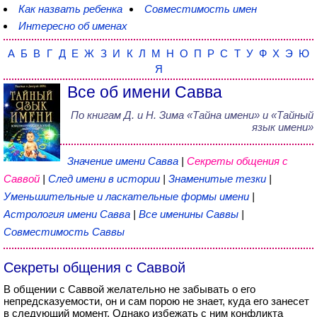
Как назвать ребенка
Совместимость имен
Интересно об именах
А
Б
В
Г
Д
Е
Ж
З
И
К
Л
М
Н
О
П
Р
С
Т
У
Ф
Х
Э
Ю
Я
Все об имени Савва
По книгам
Д. и Н. Зима
«
Тайна имени
» и «Тайный
язык имени»
Значение имени Савва
|
Секреты общения с
Саввой
|
След имени в истории
|
Знаменитые тезки
|
Уменьшительные и ласкательные формы имени
|
Астрология имени Савва
|
Все именины Саввы
|
Совместимость Саввы
Секреты общения с Саввой
В общении с Саввой желательно не забывать о его
непредсказуемости, он и сам порою не знает, куда его занесет
в следующий момент. Однако избежать с ним конфликта