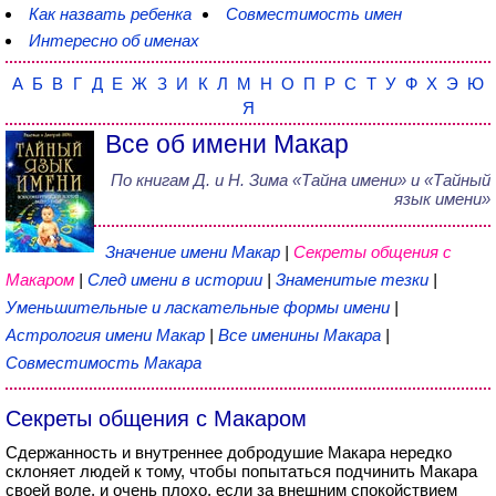
Как назвать ребенка
Совместимость имен
Интересно об именах
А
Б
В
Г
Д
Е
Ж
З
И
К
Л
М
Н
О
П
Р
С
Т
У
Ф
Х
Э
Ю
Я
Все об имени Макар
По книгам
Д. и Н. Зима
«
Тайна имени
» и «Тайный
язык имени»
Значение имени Макар
|
Секреты общения с
Макаром
|
След имени в истории
|
Знаменитые тезки
|
Уменьшительные и ласкательные формы имени
|
Астрология имени Макар
|
Все именины Макара
|
Совместимость Макара
Секреты общения с Макаром
Сдержанность и внутреннее добродушие Макара нередко
склоняет людей к тому, чтобы попытаться подчинить Макара
своей воле, и очень плохо, если за внешним спокойствием