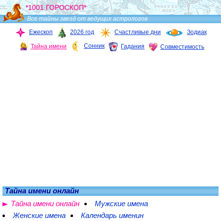
*1001 ГОРОСКОП*
Все тайны звезд от ведущих астрологов
Ежескоп
2026 год
Счастливые дни
Зодиак
Сонник
Тайна имени
Гадания
Совместимость
Тайна имени онлайн
Тайна имени онлайн
Мужские имена
Женские имена
Календарь именин