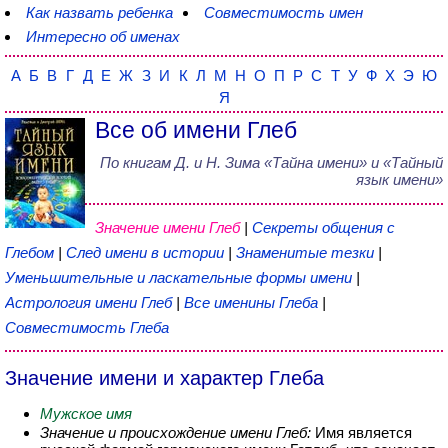
Как назвать ребенка
Совместимость имен
Интересно об именах
А
Б
В
Г
Д
Е
Ж
З
И
К
Л
М
Н
О
П
Р
С
Т
У
Ф
Х
Э
Ю
Я
Все об имени Глеб
По книгам
Д. и Н. Зима
«
Тайна имени
» и «Тайный
язык имени»
Значение имени Глеб
|
Секреты общения с
Глебом
|
След имени в истории
|
Знаменитые тезки
|
Уменьшительные и ласкательные формы имени
|
Астрология имени Глеб
|
Все именины Глеба
|
Совместимость Глеба
Значение имени и характер Глеба
Мужское имя
Значение и происхождение имени Глеб:
Имя является