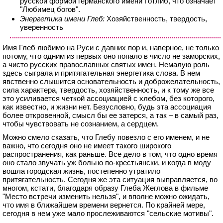
русской формой германского имени Готлиб, что означает
"Любимец богов".
Энергетика имени Глеб:
Хозяйственность, твердость,
уверенность
Имя Глеб любимо на Руси с давних пор и, наверное, не только
потому, что одним из первых оно попало в число не заморских,
а чисто русских православных святых имен. Немалую роль
здесь сыграла и притягательная энергетика слова. В нем
явственно слышится основательность и доброжелательность,
сила характера, твердость, хозяйственность, и к тому же все
это усиливается четкой ассоциацией с хлебом, без которого,
как известно, и жизни нет. Безусловно, будь эта ассоциация
более откровенной, смысл бы ее затерся, а так – в самый раз,
чтобы чувствовать не сознанием, а сердцем.
Можно смело сказать, что Глебу повезло с его именем, и не
важно, что сегодня оно не имеет такого широкого
распространения, как раньше. Все дело в том, что одно время
оно стало звучать уж больно по-крестьянски, и когда в моду
вошла городская жизнь, постепенно утратило
притягательность. Сегодня же эта ситуация выправляется, во
многом, кстати, благодаря образу Глеба Жеглова в фильме
"Место встречи изменить нельзя", и вполне можно ожидать,
что имя в ближайшем времени вернется. По крайней мере,
сегодня в нем уже мало прослеживаются "сельские мотивы".