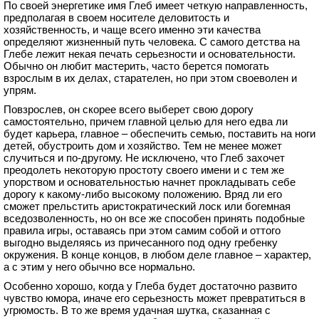
По своей энергетике имя Глеб имеет четкую направленность,
предполагая в своем носителе деловитость и
хозяйственность, и чаще всего именно эти качества
определяют жизненный путь человека. С самого детства на
Глебе лежит некая печать серьезности и основательности.
Обычно он любит мастерить, часто берется помогать
взрослым в их делах, старателен, но при этом своеволен и
упрям.
Повзрослев, он скорее всего выберет свою дорогу
самостоятельно, причем главной целью для него едва ли
будет карьера, главное – обеспечить семью, поставить на ноги
детей, обустроить дом и хозяйство. Тем не менее может
случиться и по-другому. Не исключено, что Глеб захочет
преодолеть некоторую простоту своего имени и с тем же
упорством и основательностью начнет прокладывать себе
дорогу к какому-либо высокому положению. Вряд ли его
сможет прельстить аристократический лоск или богемная
вседозволенность, но он все же способен принять подобные
правила игры, оставаясь при этом самим собой и оттого
выгодно выделяясь из причесанного под одну гребенку
окружения. В конце концов, в любом деле главное – характер,
а с этим у него обычно все нормально.
Особенно хорошо, когда у Глеба будет достаточно развито
чувство юмора, иначе его серьезность может превратиться в
угрюмость. В то же время удачная шутка, сказанная с