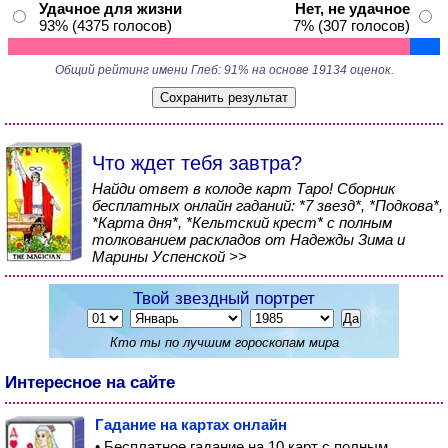
Удачное для жизни
Нет, не удачное
93% (4375 голосов)
7% (307 голосов)
Общий рейтинг имени Глеб: 91% на основе 19134 оценок.
Что ждет тебя завтра?
Найди ответ в колоде карт Таро! Сборник
бесплатных онлайн гаданий: *7 звезд*, *Подкова*,
*Карта дня*, *Кельтский крест* с полным
толкованием раскладов от Надежды Зима и
Марины Успенской >>
Твой звездный портрет
Кто ты по лучшим гороскопам мира
Интересное на сайте
Гадание на картах онлайн
• Бесплатное гадание на 10 карт с полным