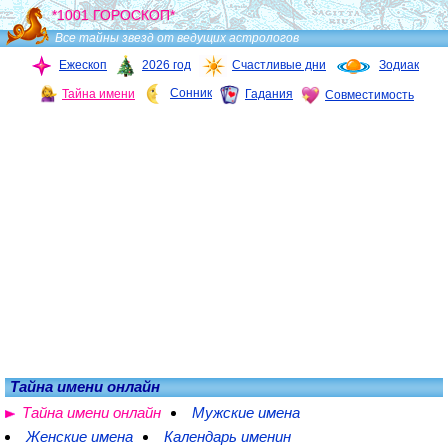
*1001 ГОРОСКОП*
Все тайны звезд от ведущих астрологов
Ежескоп
2026 год
Счастливые дни
Зодиак
Сонник
Тайна имени
Гадания
Совместимость
Тайна имени онлайн
Тайна имени онлайн
Мужские имена
Женские имена
Календарь именин