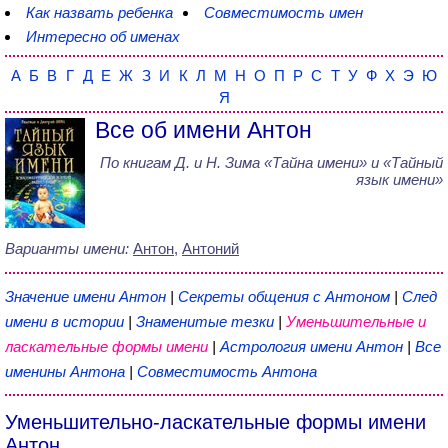
Как назвать ребенка
Совместимость имен
Интересно об именах
А
Б
В
Г
Д
Е
Ж
З
И
К
Л
М
Н
О
П
Р
С
Т
У
Ф
Х
Э
Ю
Я
Все об имени Антон
По книгам
Д. и Н. Зима
«
Тайна имени
» и «Тайный
язык имени»
Варианты имени:
Антон
,
Антоний
Значение имени Антон
|
Секреты общения с Антоном
|
След
имени в истории
|
Знаменитые тезки
|
Уменьшительные и
ласкательные формы имени
|
Астрология имени Антон
|
Все
именины Антона
|
Совместимость Антона
Уменьшительно-ласкательные формы имени
Антон