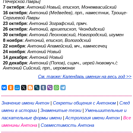
Печерской Лавры]
7 октября
:
Антоний Новый, епископ, Монемвасийский
16 октября
:
Антоний (Медведев), прп., наместник, Троице-
Сергиевой Лавры
23 октября
:
Антоний Зографский, прмч.
26 октября
:
Антоний, архиепископ, Чкондидский
30 октября
:
Антоний Леохновский, Новгородский, игумен
8 ноября
:
Антоний, епископ, Вологодский
22 ноября
:
Антоний Апамейский, мч., камнесечец
24 ноября
:
Антоний Новый
14 декабря
:
Антоний Новый
20 декабря
:
Антоний (Попов), сщмч., иерей /новомуч./;
Антоний Сийский, прп., иеромонах
См. также: Календарь именин на весь год >>
Значение имени Антон
|
Секреты общения с Антоном
|
След
имени в истории
|
Знаменитые тезки
|
Уменьшительные и
ласкательные формы имени
|
Астрология имени Антон
|
Все
именины Антона
|
Совместимость Антона