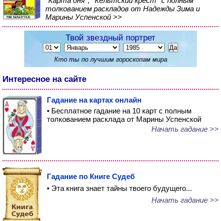
*Карта дня*, *Кельтский крест* с полным
толкованием раскладов от Надежды Зима и
Марины Успенской >>
Твой звездный портрет
Кто ты по лучшим гороскопам мира
Интересное на сайте
Гадание на картах онлайн
• Бесплатное гадание на 10 карт с полным
толкованием расклада от Марины Успенской
Начать гадание >>
Гадание по Книге Судеб
• Эта книга знает тайны твоего будущего...
Начать гадание >>