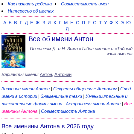
Как назвать ребенка
Совместимость имен
Интересно об именах
А
Б
В
Г
Д
Е
Ж
З
И
К
Л
М
Н
О
П
Р
С
Т
У
Ф
Х
Э
Ю
Я
Все об имени Антон
По книгам
Д. и Н. Зима
«
Тайна имени
» и «Тайный
язык имени»
Варианты имени:
Антон
,
Антоний
Значение имени Антон
|
Секреты общения с Антоном
|
След
имени в истории
|
Знаменитые тезки
|
Уменьшительные и
ласкательные формы имени
|
Астрология имени Антон
|
Все
именины Антона
|
Совместимость Антона
Все именины Антона в 2026 году