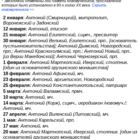
* Звездочкой отмечены дни памяти новомучеников, прославление
которых было установлено в 90-х годах XX века.
Скрыть
новомучеников >>
2 января
:
Антоний (Смирницкий), митрополит,
Воронежский и Задонский
12 января
:
Антоний, епископ
21 января
:
Антоний Египетский, сщмч., пресвитер
30 января
:
Антоний Великий, Египетский, прп.. [основатель
пустынножительства]; Антоний Дымский, Новгородский,
прп.; Антоний Краснохолмский, прп.; Антоний Новый, прп..
[из Верии Македонской]; Антоний Чернозерский, прп.
1 февраля
:
Антоний Марткопский, Иверский, столпник.
[один из основателей грузинского монашества]
18 февраля
:
Антоний Афинский, мч.
23 февраля
:
Антоний, архиепископ, Новгородский
25 февраля
:
Антоний Константинопольский, патриарх
5 марта
:
Антоний Валаамский, прмч.
10 марта
:
Антоний, мч.
14 марта
:
Антоний (Корж), сщмч., иеродиакон /новомуч./;
Антоний, мч.
27 апреля
:
Антоний Виленский (Литовский), мч.
1 мая
:
Антоний Карельский, прп.
17 мая
:
Антоний, мч.
20 мая
:
Антоний Марткопский, Иверский, столпник. [один из
основателей грузинского монашества]