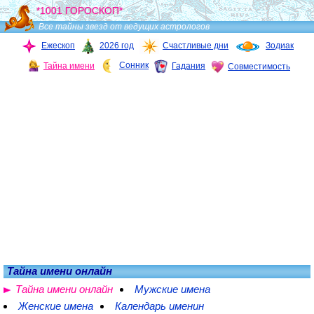
*1001 ГОРОСКОП*
Все тайны звезд от ведущих астрологов
Ежескоп
2026 год
Счастливые дни
Зодиак
Сонник
Тайна имени
Гадания
Совместимость
Тайна имени онлайн
Тайна имени онлайн
Мужские имена
Женские имена
Календарь именин