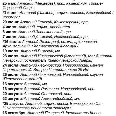
25 мая
:
Антоний (Медведев), прп., наместник, Троице-
Сергиевой Лавры
*1 июня
:
Антоний (Панкеев), сщмч., епископ, Белгородский /
новомуч./
20 июня
:
Антоний Кенский, Кожеезерский, прп.
4 июля
:
Антоний, сщмч., пресвитер
6 июля
:
Антоний Заоникиевский, прп.
7 июля
:
Антоний Дымский, Новгородский, прп.
*16 июля
:
Антоний (Быстров), сщмч., архиепископ,
Архангельский и Холмогорский /новомуч./
19 июля
:
Антоний Римский, мч.
23 июля
:
Антоний Никопольский (Армянский), мч.; Антоний
Печерский. [основатель Киево-Печерской Лавры]
24 июля
:
Антоний Леохновский, Новгородский, игумен.
Перемещаемый: Вторая Пятница после 29 Ин
26 июля
:
Антоний Леохновский, Новгородский, игумен
(Перенесение мощей)
13 августа
:
Антоний, мч.
16 августа
:
Антоний Римлянин, Новгородский, прп.
20 августа
:
Антоний Оптинский, прп.
22 августа
:
Антоний Александрийский, мч.
*25 августа
:
Антоний, сщмч., иером, Белогорского Св.-
Николаевского монастыря /новомуч./
15 сентября
:
Антоний Печерский. [основатель Киево-